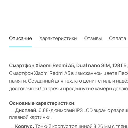
Описание
Характеристики
Отзывы
Оплата
Смартфон Xiaomi Redmi A5, Dual nano SIM, 128 
Смартфон Xiaomi Redmi A5 в изысканном цвете Пе
памяти. Созданный для тех, кто ценит стиль и над
долговечная батарея и продвинутые камеры делаю
Основные характеристики:
Дисплей:
6.88-дюймовый IPS LCD экран с разреше
плавной картинки.
Корпус:
Тонкий корпус толщиной 8.26 мм с глян