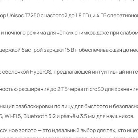
 Unisoc T7250 с частотой до 1.8 ГГц и 4 ГБ оперативн
 и ночного режима для чётких снимков даже при слабо
держкой быстрой зарядки 15 Вт, обеспечивающая до нес
n) с оболочкой HyperOS, предлагающей интуитивный ин
ностью расширения до 2 ТБ через microSD для хранения
нкция разблокировки по лицу для быстрого и безопасн
 Wi-Fi 5, Bluetooth 5.2 и разъём 3.5 мм для наушников.
 Песочное золото — это идеальный выбор для тех, кто и