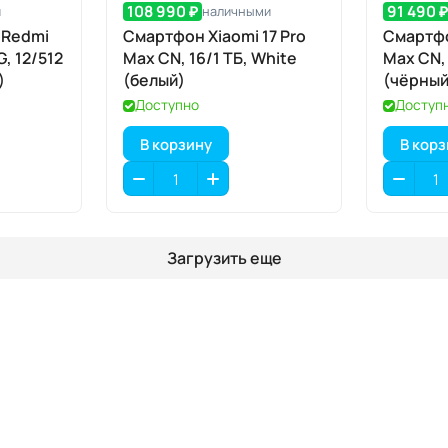
108 990 ₽
91 490 
и
наличными
 Redmi
Смартфон Xiaomi 17 Pro
Смартфо
G, 12/512
Max CN, 16/1 ТБ, White
Max CN, 
)
(белый)
(чёрный
Доступно
Доступ
В корзину
В кор
Загрузить еще