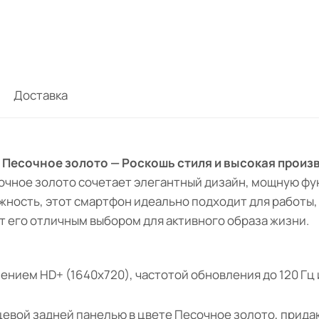
Доставка
ГБ, Песочное золото — Роскошь стиля и высокая прои
сочное золото сочетает элегантный дизайн, мощную ф
ёжность, этот смартфон идеально подходит для работы
т его отличным выбором для активного образа жизни.
нием HD+ (1640x720), частотой обновления до 120 Гц и 
цевой задней панелью в цвете Песочное золото, прид