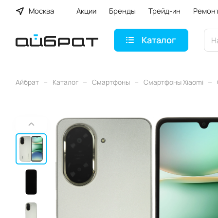
Москва
Акции
Бренды
Трейд-ин
Ремон
Каталог
–
–
–
–
Айбрат
Каталог
Смартфоны
Смартфоны Xiaomi