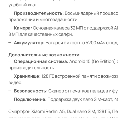
удобный хват.
Производительность:
Восьмиядерный процессор
приложений и многозадачности.
Камера:
Основная камера 32 МП с поддержкой AI
8 МП для качественных селфи.
Аккумулятор:
Батарея ёмкостью 5200 мАч с под
Дополнительные возможности:
Операционная система:
Android 15 (Go Editio
производительность.
Хранилище:
128 ГБ встроенной памяти с возмож
видео.
Безопасность:
Сканер отпечатков пальцев и фу
Подключение:
Поддержка двух nano SIM-карт, 4G,
Смартфон Xiaomi Redmi A5, Dual nano SIM, 128 ГБ,