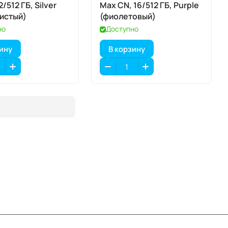
2/512 ГБ, Silver
Max CN, 16/512 ГБ, Purple
истый)
(фиолетовый)
но
Доступно
зину
В корзину