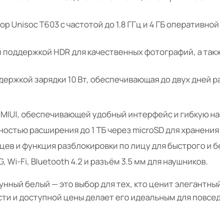
 Unisoc T603 с частотой до 1.8 ГГц и 4 ГБ оперативно
 поддержкой HDR для качественных фотографий, а так
держкой зарядки 10 Вт, обеспечивающая до двух дней р
й MIUI, обеспечивающей удобный интерфейс и гибкую на
остью расширения до 1 ТБ через microSD для хранения
цев и функция разблокировки по лицу для быстрого и б
 Wi-Fi, Bluetooth 4.2 и разъём 3.5 мм для наушников.
 Лунный белый — это выбор для тех, кто ценит элегантн
ти и доступной цены делает его идеальным для повсе