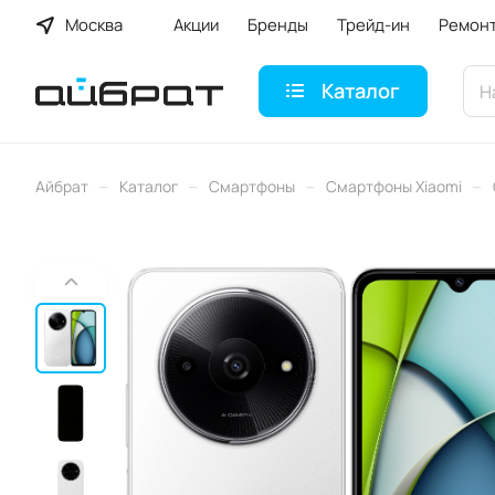
Москва
Акции
Бренды
Трейд-ин
Ремон
Каталог
–
–
–
–
Айбрат
Каталог
Смартфоны
Смартфоны Xiaomi