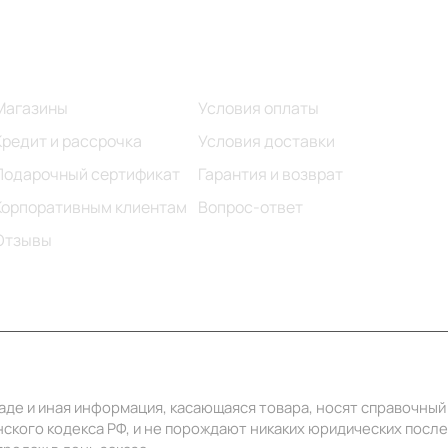
Информация
Помощь
Магазины
Условия оплаты
Кредит и рассрочка
Условия доставки
Подарочный сертификат
Гарантия и возврат
Корпоративным клиентам
Вопрос-ответ
Отзывы
ладе и иная информация, касающаяся товара, носят справочны
ского кодекса РФ, и не порождают никаких юридических посл