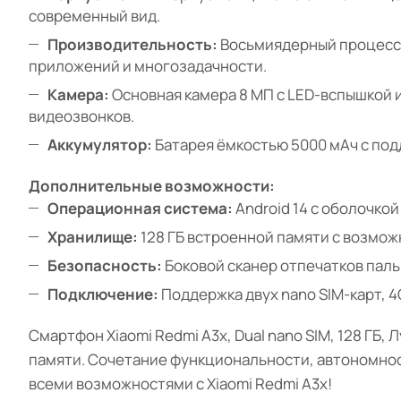
современный вид.
Производительность:
Восьмиядерный процессор
приложений и многозадачности.
Камера:
Основная камера 8 МП с LED-вспышкой и
видеозвонков.
Аккумулятор:
Батарея ёмкостью 5000 мАч с под
Дополнительные возможности:
Операционная система:
Android 14 с оболочко
Хранилище:
128 ГБ встроенной памяти с возможн
Безопасность:
Боковой сканер отпечатков паль
Подключение:
Поддержка двух nano SIM-карт, 4G,
Смартфон Xiaomi Redmi A3x, Dual nano SIM, 128 ГБ,
памяти. Сочетание функциональности, автономнос
всеми возможностями с Xiaomi Redmi A3x!