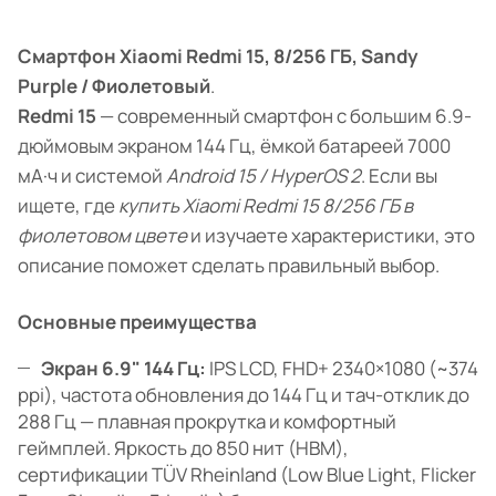
Смартфон Xiaomi Redmi 15, 8/256 ГБ, Sandy
Purple / Фиолетовый
.
Redmi 15
— современный смартфон с большим 6.9-
дюймовым экраном 144 Гц, ёмкой батареей 7000
мА·ч и системой
Android 15 / HyperOS 2
. Если вы
ищете, где
купить Xiaomi Redmi 15 8/256 ГБ в
фиолетовом цвете
и изучаете характеристики, это
описание поможет сделать правильный выбор.
Основные преимущества
Экран 6.9" 144 Гц:
IPS LCD, FHD+ 2340×1080 (~374
ppi), частота обновления до 144 Гц и тач-отклик до
288 Гц — плавная прокрутка и комфортный
геймплей. Яркость до 850 нит (HBM),
сертификации TÜV Rheinland (Low Blue Light, Flicker