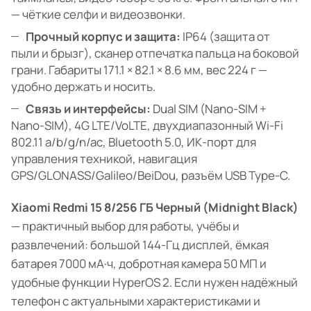
— чёткие селфи и видеозвонки.
Прочный корпус и защита:
IP64 (защита от
пыли и брызг), сканер отпечатка пальца на боковой
грани. Габариты 171.1 × 82.1 × 8.6 мм, вес 224 г —
удобно держать и носить.
Связь и интерфейсы:
Dual SIM (Nano-SIM +
Nano-SIM), 4G LTE/VoLTE, двухдиапазонный Wi-Fi
802.11 a/b/g/n/ac, Bluetooth 5.0, ИК-порт для
управления техникой, навигация
GPS/GLONASS/Galileo/BeiDou, разъём USB Type-C.
Xiaomi Redmi 15 8/256 ГБ Черный (Midnight Black)
— практичный выбор для работы, учёбы и
развлечений: большой 144-Гц дисплей, ёмкая
батарея 7000 мА·ч, добротная камера 50 МП и
удобные функции HyperOS 2. Если нужен надёжный
телефон с актуальными характеристиками и