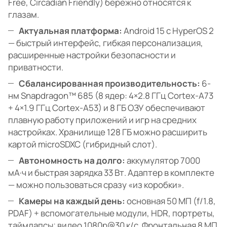
Free, Circadian Friendly) бережно относятся к
глазам.
Актуальная платформа:
Android 15 с HyperOS 2
— быстрый интерфейс, гибкая персонализация,
расширенные настройки безопасности и
приватности.
Сбалансированная производительность:
6-
нм Snapdragon™ 685 (8 ядер: 4×2.8 ГГц Cortex-A73
+ 4×1.9 ГГц Cortex-A53) и 8 ГБ ОЗУ обеспечивают
плавную работу приложений и игр на средних
настройках. Хранилище 128 ГБ можно расширить
картой microSDXC (гибридный слот).
Автономность на долго:
аккумулятор 7000
мА·ч и быстрая зарядка 33 Вт. Адаптер в комплекте
— можно пользоваться сразу «из коробки».
Камеры на каждый день:
основная 50 МП (f/1.8,
PDAF) + вспомогательные модули, HDR, портреты,
таймлапсы; видео 1080p@30 к/с. Фронтальная 8 МП