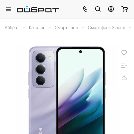
–
–
–
–
Айбрат
Каталог
Смартфоны
Смартфоны Xiaomi