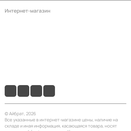
Интернет-магазин
Компания
Информация
Помощь
+7 (495) 414-10-20
info@ibrat.ru
© Айбрат, 2026
Все указанные в интернет-магазине цены, наличие на
складе и иная информация, касающаяся товара, носят