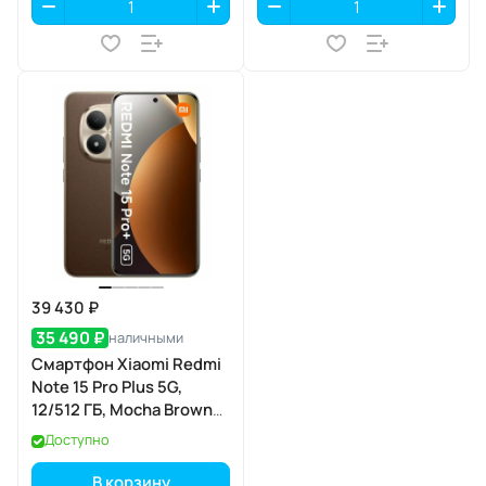
39 430 ₽
35 490 ₽
наличными
Смартфон Xiaomi Redmi
Note 15 Pro Plus 5G,
12/512 ГБ, Mocha Brown
(коричневый мокко)
Доступно
В корзину