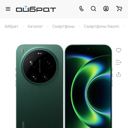
–
–
–
–
Айбрат
Каталог
Смартфоны
Смартфоны Xiaomi