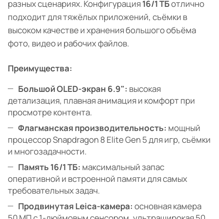
разных сценариях. Конфигурация
16/1 ТБ
отлично
подходит для тяжёлых приложений, съёмки в
высоком качестве и хранения большого объёма
фото, видео и рабочих файлов.
Преимущества:
Большой OLED-экран 6.9":
высокая
детализация, плавная анимация и комфорт при
просмотре контента.
Флагманская производительность:
мощный
процессор Snapdragon 8 Elite Gen 5 для игр, съёмки
и многозадачности.
Память 16/1 ТБ:
максимальный запас
оперативной и встроенной памяти для самых
требовательных задач.
Продвинутая Leica-камера:
основная камера
50 МП с 1-дюймовым сенсором, ультраширокая 50