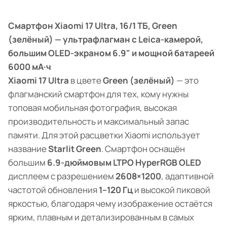
Смартфон Xiaomi 17 Ultra, 16/1 ТБ, Green
(зелёный) — ультрафлагман с Leica-камерой,
большим OLED-экраном 6.9" и мощной батареей
6000 мА·ч
Xiaomi 17 Ultra
в цвете
Green (зелёный)
— это
флагманский смартфон для тех, кому нужны
топовая мобильная фотография, высокая
производительность и максимальный запас
памяти. Для этой расцветки Xiaomi использует
название
Starlit Green
. Смартфон оснащён
большим
6.9-дюймовым LTPO HyperRGB OLED
дисплеем с разрешением
2608×1200
, адаптивной
частотой обновления
1–120 Гц
и высокой пиковой
яркостью, благодаря чему изображение остаётся
ярким, плавным и детализированным в самых