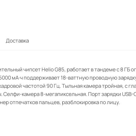
Доставка
тельный чипсет Helio G85, работает в тандеме c 8 ГБ 
а 5000 мА·ч поддерживает 18-ваттную проводную зарядку
адровой частотой 90 Гц. Тыльная камера тройная, с г
Селфи-камера 8-мегапиксельная. Порт зарядки USB-C. An
анер отпечатков пальцев, разблокировка по лицу.