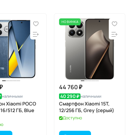
НОВИНКА
 ₽
44 760 ₽
₽
40 290 ₽
наличными
наличными
он Xiaomi POCO
Смартфон Xiaomi 15T,
 16/512 ГБ, Blue
12/256 ГБ, Grey (серый)
Доступно
но