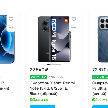
22 540 ₽
72 870
20 290 ₽
65 590 
и
наличными
17,
Смартфон Xiaomi Redmi
Смартф
синий)
Note 15 4G, 8/256 ГБ,
F8 Ultra,
Black (чёрный)
(синий)
Доступно
Доступ