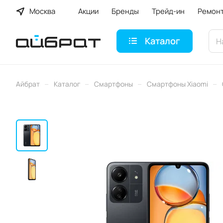
Москва
Акции
Бренды
Трейд-ин
Ремон
Каталог
–
–
–
–
Айбрат
Каталог
Смартфоны
Смартфоны Xiaomi