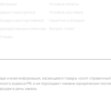
Магазины
Условия оплаты
Кредит и рассрочка
Условия доставки
Подарочный сертификат
Гарантия и возврат
Корпоративным клиентам
Вопрос-ответ
Отзывы
ладе и иная информация, касающаяся товара, носят справочны
ского кодекса РФ, и не порождают никаких юридических посл
родаж в день заказа.