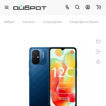
–
–
–
–
Айбрат
Каталог
Смартфоны
Смартфоны Xiaomi