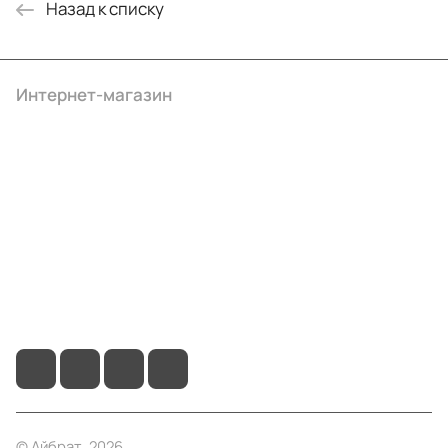
Назад к списку
Интернет-магазин
Компания
Информация
Помощь
+7 (495) 414-10-20
info@ibrat.ru
© Айбрат, 2026