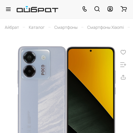
–
–
–
–
Айбрат
Каталог
Смартфоны
Смартфоны Xiaomi