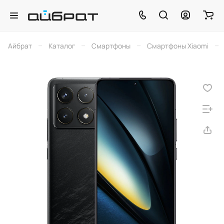
–
–
–
–
Айбрат
Каталог
Смартфоны
Смартфоны Xiaomi