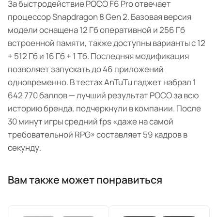
За быстродействие POCO F6 Pro отвечает
процессор Snapdragon 8 Gen 2. Базовая версия
модели оснащена 12 Гб оперативной и 256 Гб
встроенной памяти, также доступны варианты с 12
+ 512 Гб и 16 Гб + 1 Тб. Последняя модификация
позволяет запускать до 46 приложений
одновременно. В тестах AnTuTu гаджет набрал 1
642 770 баллов — лучший результат POCO за всю
историю бренда, подчеркнули в компании. После
30 минут игры средний fps «даже на самой
требовательной RPG» составляет 59 кадров в
секунду.
Вам также может понравиться