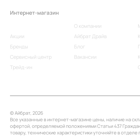
Интернет-магазин
Компания
Каталог
О компании
Акции
Айбрат Драйв
Бренды
Блог
Сервисный центр
Вакансии
Трейд-ин
© Айбрат, 2026
Все указанные в интернет-магазине цены, наличие на ск
офертой, определяемой положениями Статьи 437 Граждан
товару, технические характеристики уточняйте в отделе п