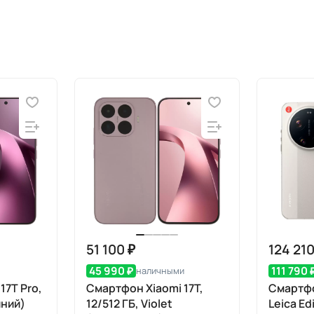
51 100 ₽
124 210
45 990 ₽
111 790 
наличными
17T Pro,
Смартфон Xiaomi 17T,
Смартфо
иний)
12/512 ГБ, Violet
Leica Ed