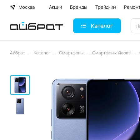
Москва
Акции
Бренды
Трейд-ин
Ремон
Каталог
–
–
–
–
Айбрат
Каталог
Смартфоны
Смартфоны Xiaomi