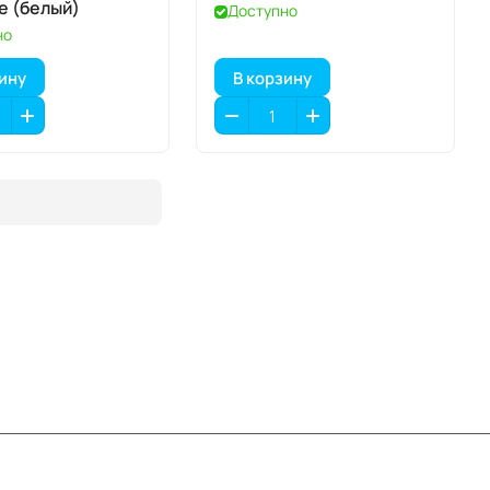
te (белый)
Доступно
но
зину
В корзину