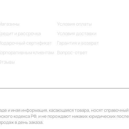
Информация
Помощь
Магазины
Условия оплаты
Кредит и рассрочка
Условия доставки
Подарочный сертификат
Гарантия и возврат
Корпоративным клиентам
Вопрос-ответ
Отзывы
ладе и иная информация, касающаяся товара, носят справочны
ского кодекса РФ, и не порождают никаких юридических посл
родаж в день заказа.