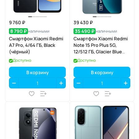
9 760 ₽
39 430 ₽
8 790 ₽
35 490 ₽
наличными
наличными
Смартфон Xiaomi Redmi
Смартфон Xiaomi Redmi
A7 Pro, 4/64 ГБ, Black
Note 15 Pro Plus 5G,
(чёрный)
12/512 ГБ, Glacier Blue
(голубой лёд)
Доступно
Доступно
В корзину
В корзину