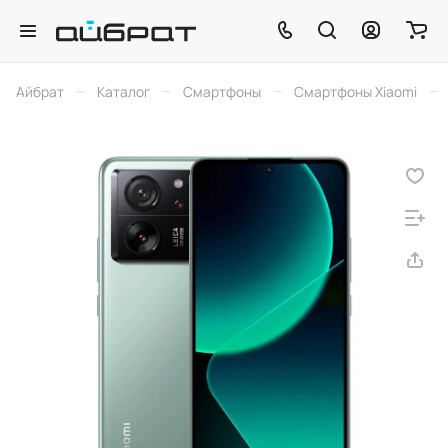
–
–
–
–
Айбрат
Каталог
Смартфоны
Смартфоны Xiaomi