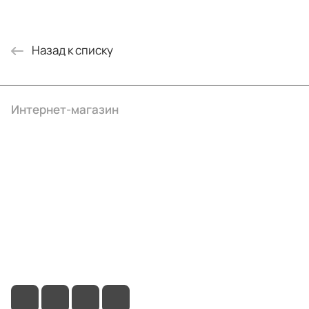
Назад к списку
Интернет-магазин
Компания
Информация
Помощь
+7 (495) 414-10-20
info@ibrat.ru