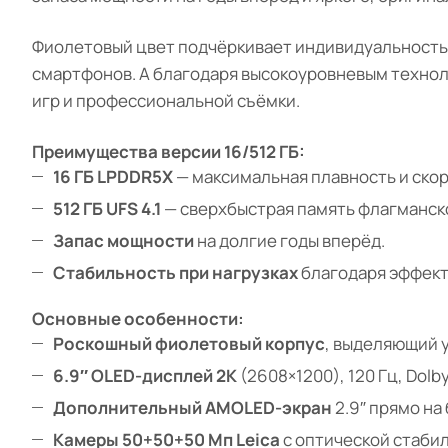
Фиолетовый цвет подчёркивает индивидуальность 
смартфонов. А благодаря высокоуровневым техноло
игр и профессиональной съёмки.
Преимущества версии 16/512 ГБ:
16 ГБ LPDDR5X
— максимальная плавность и ско
512 ГБ UFS 4.1
— сверхбыстрая память флагманско
Запас мощности
на долгие годы вперёд.
Стабильность при нагрузках
благодаря эффек
Основные особенности:
Роскошный фиолетовый корпус
, выделяющий 
6.9″ OLED-дисплей 2K
(2608×1200), 120 Гц, Dolby
Дополнительный AMOLED-экран
2.9″ прямо на
Камеры 50+50+50 Мп Leica
с оптической стаби