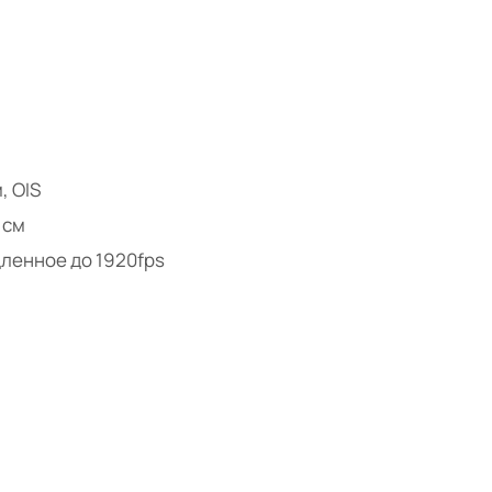
, OIS
 см
ленное до 1920fps