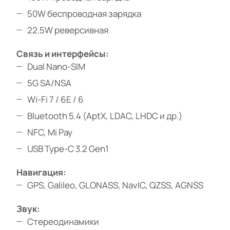
50W беспроводная зарядка
22.5W реверсивная
Связь и интерфейсы:
Dual Nano-SIM
5G SA/NSA
Wi-Fi 7 / 6E / 6
Bluetooth 5.4 (AptX, LDAC, LHDC и др.)
NFC, Mi Pay
USB Type-C 3.2 Gen1
Навигация:
GPS, Galileo, GLONASS, NavIC, QZSS, AGNSS
Звук:
Стереодинамики