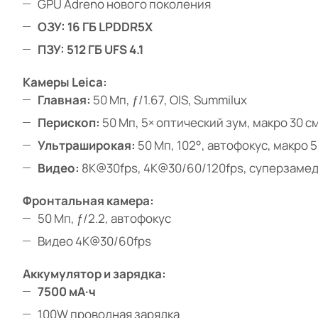
GPU Adreno нового поколения
ОЗУ: 16 ГБ LPDDR5X
ПЗУ: 512 ГБ UFS 4.1
Камеры Leica:
Главная:
50 Мп, ƒ/1.67, OIS, Summilux
Перископ:
50 Мп, 5× оптический зум, макро 30 см
Ультраширокая:
50 Мп, 102°, автофокус, макро 5
Видео:
8K@30fps, 4K@30/60/120fps, суперзамед
Фронтальная камера:
50 Мп, ƒ/2.2, автофокус
Видео 4K@30/60fps
Аккумулятор и зарядка:
7500 мА·ч
100W проводная зарядка