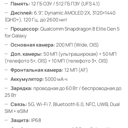
Память:
12 ГБ ОЗУ / 512 ГБ ПЗУ (UFS 4.1)
Дисплей:
6.9", Dynamic AMOLED 2X, 3120×1440
(QHD+), 120 Гц, до 2600 нит
Процессор:
Qualcomm Snapdragon 8 Elite Gen 5
for Galaxy
Основная камера:
200 МП (Wide, OIS)
Доп. камеры:
50 МП (ультраширокая) + 50 МП
(телефото 5×, OIS) + 10 МП (телефото 3×, OIS)
Фронтальная камера:
12 МП (AF)
Аккумулятор:
5000 мА·ч
Зарядка:
проводная до 60 Вт / беспроводная до
25 Вт
Связь:
5G, Wi-Fi 7, Bluetooth 6.0, NFC, UWB, Dual
SIM + eSIM
Защита:
IP68