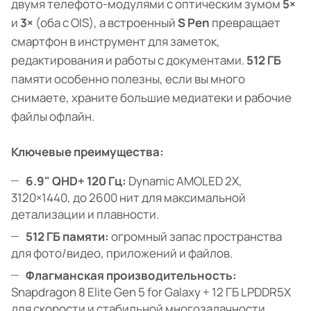
двумя телефото-модулями с оптическим зумом
5×
и
3×
(оба с OIS), а встроенный
S Pen
превращает
смартфон в инструмент для заметок,
редактирования и работы с документами.
512 ГБ
памяти особенно полезны, если вы много
снимаете, храните большие медиатеки и рабочие
файлы офлайн.
Ключевые преимущества:
6.9" QHD+ 120 Гц:
Dynamic AMOLED 2X,
3120×1440, до 2600 нит для максимальной
детализации и плавности.
512 ГБ памяти:
огромный запас пространства
для фото/видео, приложений и файлов.
Флагманская производительность:
Snapdragon 8 Elite Gen 5 for Galaxy + 12 ГБ LPDDR5X
для скорости и стабильной многозадачности.