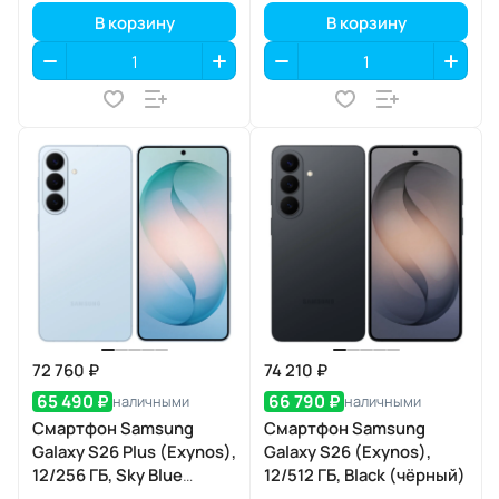
В корзину
В корзину
72 760 ₽
74 210 ₽
65 490 ₽
66 790 ₽
наличными
наличными
Смартфон Samsung
Смартфон Samsung
Galaxy S26 Plus (Exynos),
Galaxy S26 (Exynos),
12/256 ГБ, Sky Blue
12/512 ГБ, Black (чёрный)
(небесно-голубой)