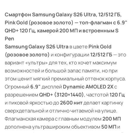
Смартфон Samsung Galaxy S26 Ultra, 12/512 ГБ,
Pink Gold (розовое золото) — топ-флагман с 6.9"
QHD+ 120 Гц, камерой 200 МП и встроенным S
Pen
Samsung Galaxy S26 Ultra
в цвете
Pink Gold
(розовое золото)
и конфигурации
12/512 ГБ
— это
вариант «ультры» для тех, кто хочет максимум
возможностей и большой запас памяти, но при
этом ценит мягкий премиальный оттенок корпуса.
Огромный
6.9"
дисплей
Dynamic AMOLED 2X
с
разрешением
QHD+ (3120×1440)
, частотой
120 Гц
и пиковой яркостью до
2600 нит
делает картинку
сверхдетальной и отлично читаемой на улице.
Флагманская камера с главным модулем
200 МП
дополнена ультрашироким объективом
50 МП
и