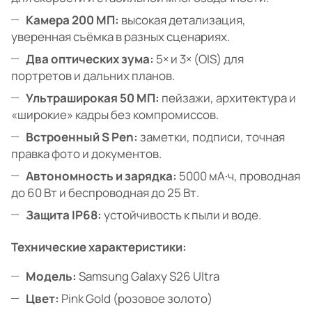
Камера 200 МП:
высокая детализация,
уверенная съёмка в разных сценариях.
Два оптических зума:
5× и 3× (OIS) для
портретов и дальних планов.
Ультраширокая 50 МП:
пейзажи, архитектура и
«широкие» кадры без компромиссов.
Встроенный S Pen:
заметки, подписи, точная
правка фото и документов.
Автономность и зарядка:
5000 мА·ч, проводная
до 60 Вт и беспроводная до 25 Вт.
Защита IP68:
устойчивость к пыли и воде.
Технические характеристики:
Модель:
Samsung Galaxy S26 Ultra
Цвет:
Pink Gold (розовое золото)