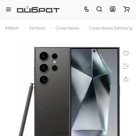
–
–
–
Айбрат
Каталог
Смартфоны
Смартфоны Samsung