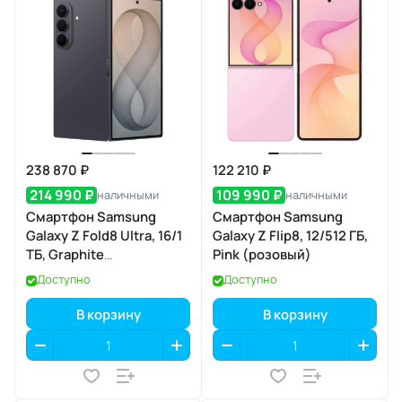
238 870 ₽
122 210 ₽
214 990 ₽
109 990 ₽
наличными
наличными
Смартфон Samsung
Смартфон Samsung
Galaxy Z Fold8 Ultra, 16/1
Galaxy Z Flip8, 12/512 ГБ,
ТБ, Graphite
Pink (розовый)
(графитовый)
Доступно
Доступно
В корзину
В корзину