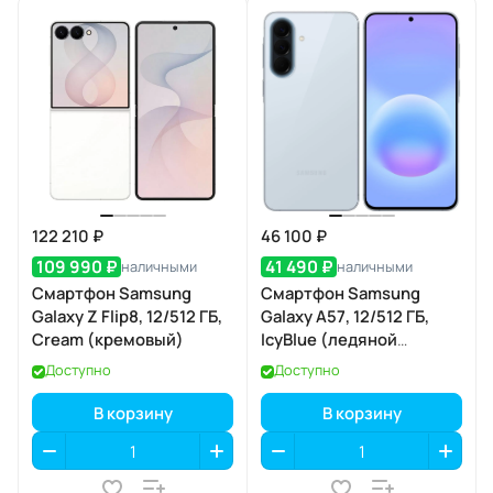
122 210 ₽
46 100 ₽
109 990 ₽
41 490 ₽
наличными
наличными
Смартфон Samsung
Смартфон Samsung
Galaxy Z Flip8, 12/512 ГБ,
Galaxy A57, 12/512 ГБ,
Cream (кремовый)
IcyBlue (ледяной
голубой)
Доступно
Доступно
В корзину
В корзину