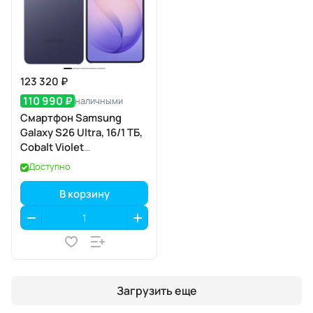
123 320 ₽
110 990 ₽
наличными
Смартфон Samsung
Galaxy S26 Ultra, 16/1 ТБ,
Cobalt Violet
(кобальтовый
Доступно
фиолетовый)
В корзину
Загрузить еще