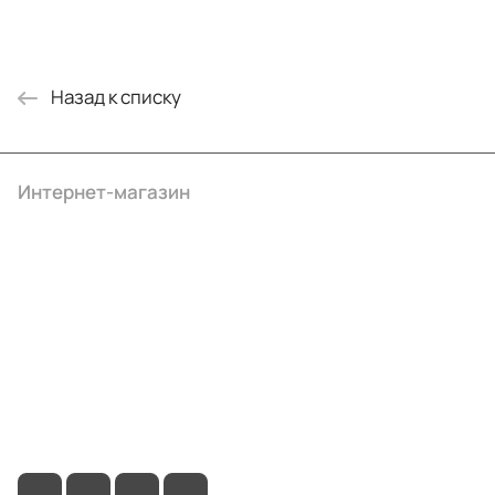
Назад к списку
Интернет-магазин
Компания
Информация
Помощь
+7 (495) 414-10-20
info@ibrat.ru