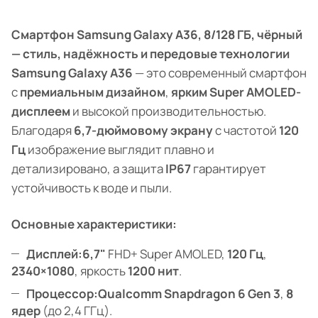
Смартфон Samsung Galaxy A36, 8/128 ГБ, чёрный
— стиль, надёжность и передовые технологии
Samsung Galaxy A36
— это современный смартфон
с
премиальным дизайном
,
ярким Super AMOLED-
дисплеем
и высокой производительностью.
Благодаря
6,7-дюймовому экрану
с частотой
120
Гц
изображение выглядит плавно и
детализировано, а защита
IP67
гарантирует
устойчивость к воде и пыли.
Основные характеристики:
Дисплей:
6,7"
FHD+ Super AMOLED,
120 Гц
,
2340×1080
, яркость
1200 нит
.
Процессор:
Qualcomm Snapdragon 6 Gen 3
,
8
ядер
(до 2,4 ГГц).