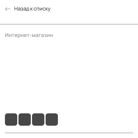
Назад к списку
Интернет-магазин
Компания
Информация
Помощь
+7 (495) 414-10-20
info@ibrat.ru