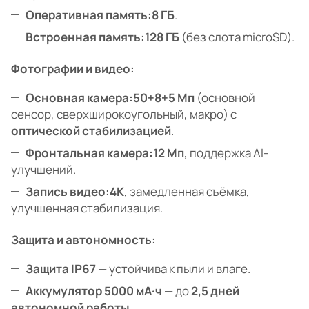
Оперативная память:
8 ГБ
.
Встроенная память:
128 ГБ
(без слота microSD).
Фотографии и видео:
Основная камера:
50+8+5 Мп
(основной
сенсор, сверхширокоугольный, макро) с
оптической стабилизацией
.
Фронтальная камера:
12 Мп
, поддержка AI-
улучшений.
Запись видео:
4K
, замедленная съёмка,
улучшенная стабилизация.
Защита и автономность:
Защита IP67
— устойчива к пыли и влаге.
Аккумулятор 5000 мА·ч
— до
2,5 дней
автономной работы
.