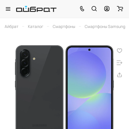
–
–
–
Айбрат
Каталог
Смартфоны
Смартфоны Samsung