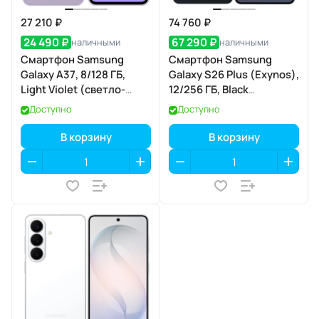
27 210 ₽
74 760 ₽
24 490 ₽
67 290 ₽
наличными
наличными
Смартфон Samsung
Смартфон Samsung
Galaxy A37, 8/128 ГБ,
Galaxy S26 Plus (Exynos),
Light Violet (светло-
12/256 ГБ, Black
фиолетовый)
(чёрный)
Доступно
Доступно
В корзину
В корзину