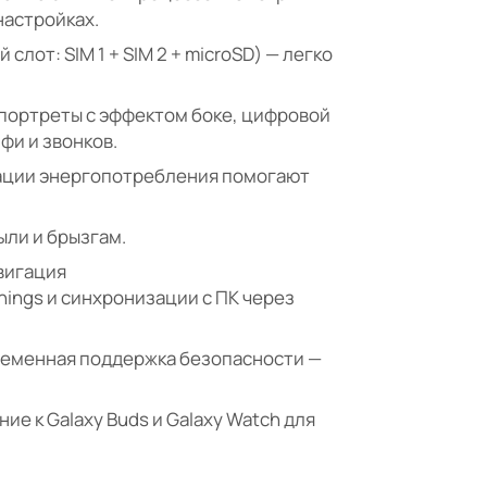
настройках.
слот: SIM 1 + SIM 2 + microSD) — легко
, портреты с эффектом боке, цифровой
лфи и звонков.
зации энергопотребления помогают
ыли и брызгам.
авигация
hings и синхронизации с ПК через
временная поддержка безопасности —
е к Galaxy Buds и Galaxy Watch для