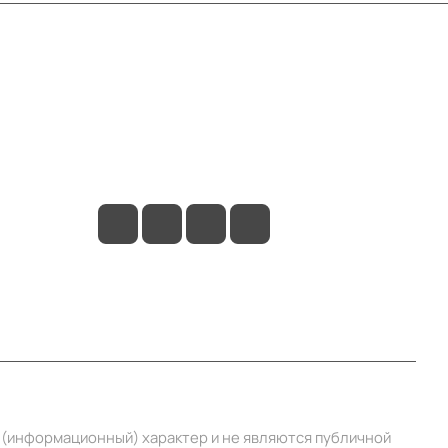
Контакты
+7 (495) 414-10-20
info@ibrat.ru
й (информационный) характер и не являются публичной