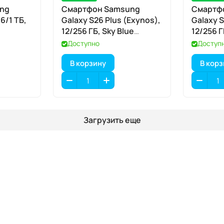
ng
Смартфон Samsung
Смартф
16/1 ТБ,
Galaxy S26 Plus (Exynos),
Galaxy 
12/256 ГБ, Sky Blue
12/256 Г
(небесно-голубой)
Доступно
Доступ
В корзину
В кор
Загрузить еще