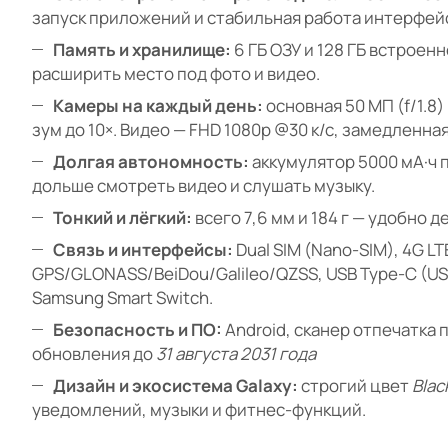
запуск приложений и стабильная работа интерфейс
Память и хранилище:
6 ГБ ОЗУ и 128 ГБ встроенн
расширить место под фото и видео.
Камеры на каждый день:
основная 50 МП (f/1.8
зум до 10×. Видео — FHD 1080p @30 к/с, замедленная
Долгая автономность:
аккумулятор 5000 мА·ч
дольше смотреть видео и слушать музыку.
Тонкий и лёгкий:
всего 7,6 мм и 184 г — удобно 
Связь и интерфейсы:
Dual SIM (Nano-SIM), 4G LTE
GPS/GLONASS/BeiDou/Galileo/QZSS, USB Type-C (USB
Samsung Smart Switch.
Безопасность и ПО:
Android, сканер отпечатка
обновления до
31 августа 2031 года
Дизайн и экосистема Galaxy:
строгий цвет
Blac
уведомлений, музыки и фитнес-функций.