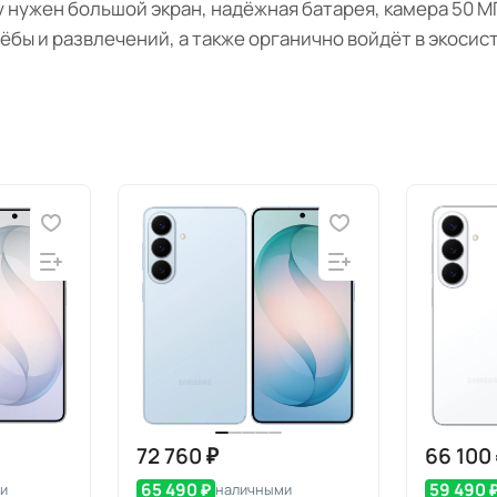
му нужен большой экран, надёжная батарея, камера 50
бы и развлечений, а также органично войдёт в экосист
72 760 ₽
66 100
65 490 ₽
59 490 
и
наличными