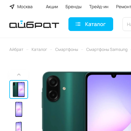
Москва
Акции
Бренды
Трейд-ин
Ремон
Каталог
–
–
–
Айбрат
Каталог
Смартфоны
Смартфоны Samsung