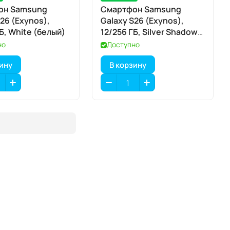
он Samsung
Смартфон Samsung
S26 (Exynos),
Galaxy S26 (Exynos),
Б, White (белый)
12/256 ГБ, Silver Shadow
(серебристая тень)
но
Доступно
зину
В корзину