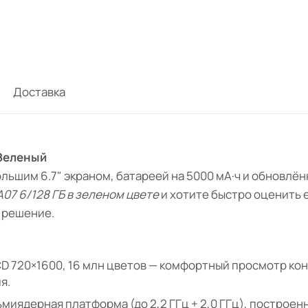
Доставка
 Зеленый
льшим 6.7" экраном, батареей на 5000 мА·ч и обновлё
A07 6/128 ГБ в зеленом цвете
и хотите быстро оценить 
 решение.
D 720×1600, 16 млн цветов — комфортный просмотр кон
я.
миядерная платформа (до 2,2 ГГц + 2,0 ГГц), построен