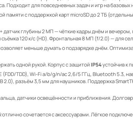
а. Подходит для повседневных задач и игр на базовых 
ой памяти с поддержкой карт microSD до 2 ТБ (отдельный 
) + датчик глубины 2 МП — чёткие кадры днём и вечером
 съёмка 120 к/с (HD). Фронтальная 8 МП (f/2.0) — для се
 позволяет меньше думать о подзарядке днём. Оптими
держать одной рукой. Корпус с защитой
IP54
устойчив к п
 (FDD/TDD), Wi-Fi a/b/g/n/ac 2,6/5 ГГц, Bluetooth 5.3, н
 2.0), разъём 3,5 мм для наушников. Поддержка SmartT
 пальца, датчики освещённости и приближения. Долго
k
отлично сочетается с аксессуарами. Лёгкое подключени