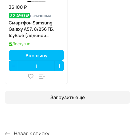
36 100 ₽
32 490 ₽
наличными
Смартфон Samsung
Galaxy A57, 8/256 ГБ,
IcyBlue (ледяной
голубой)
Доступно
В корзину
Загрузить еще
Назад к списку