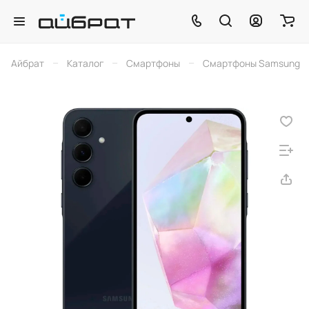
–
–
–
Айбрат
Каталог
Смартфоны
Смартфоны Samsung