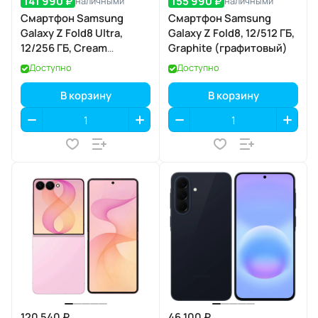
141 990 ₽
155 990 ₽
наличными
наличными
Смартфон Samsung
Смартфон Samsung
Galaxy Z Fold8 Ultra,
Galaxy Z Fold8, 12/512 ГБ,
12/256 ГБ, Cream
Graphite (графитовый)
(кремовый)
Доступно
Доступно
В корзину
В корзину
120 540 ₽
46 100 ₽