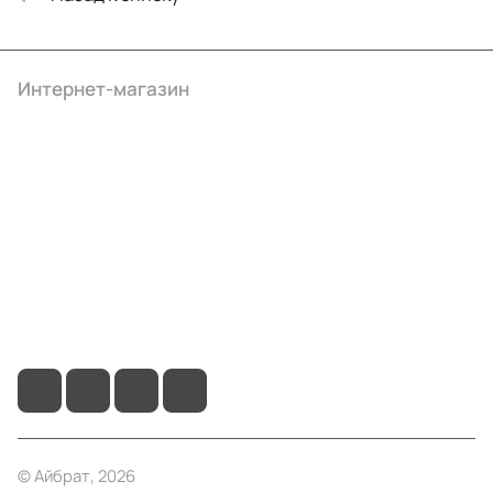
Интернет-магазин
Компания
Информация
Помощь
+7 (495) 414-10-20
info@ibrat.ru
© Айбрат, 2026