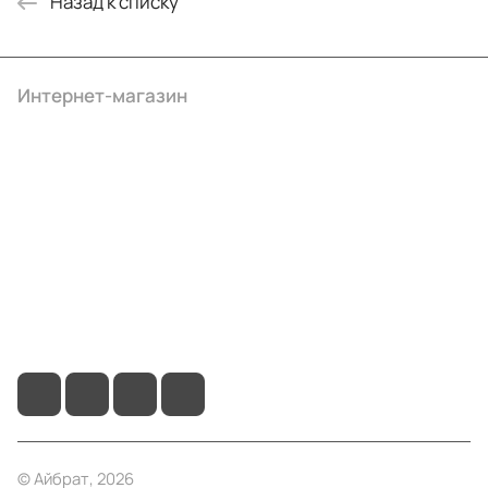
Назад к списку
Интернет-магазин
Компания
Информация
Помощь
+7 (495) 414-10-20
info@ibrat.ru
© Айбрат, 2026