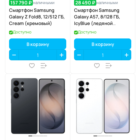
157 790 ₽
28 490 ₽
наличными
наличными
Смартфон Samsung
Смартфон Samsung
Galaxy Z Fold8, 12/512 ГБ,
Galaxy A57, 8/128 ГБ,
Cream (кремовый)
IcyBlue (ледяной
голубой)
Доступно
Доступно
В корзину
В корзину