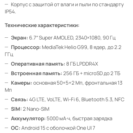
Корпус с защитой от влаги и пыли по стандарту
IP54.
Технические характеристики:
Экран:
6.7″ Super AMOLED, 2340×1080, 90 Гц
Процессор:
MediaTek Helio G99, 8 ядер, до 2.2
ГГц
Оперативная память:
8 ГБ LPDDR4X
Встроенная память:
256 ГБ + microSD до 2 ТБ
Камеры:
основная 50+5+2 Мп, фронтальная 13
Мп
Связь:
4G LTE, VoLTE, Wi-Fi 6, Bluetooth 5.3, NFC
SIM:
2 Nano-SIM
Аккумулятор:
5000 мА·ч, быстрая зарядка
ОС:
Android 15 с оболочкой One UI 7