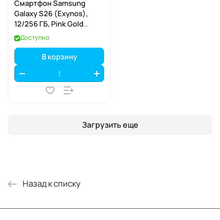
Смартфон Samsung
Galaxy S26 (Exynos),
12/256 ГБ, Pink Gold
(розовое золото)
Доступно
В корзину
Загрузить еще
Назад к списку