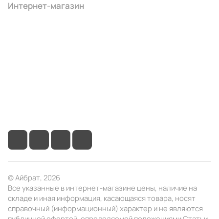
Интернет-магазин
Компания
Информация
Помощь
+7 (495) 414-10-20
info@ibrat.ru
© Айбрат, 2026
Все указанные в интернет-магазине цены, наличие на
складе и иная информация, касающаяся товара, носят
справочный (информационный) характер и не являются
публичной офертой, определяемой положениями Статьи