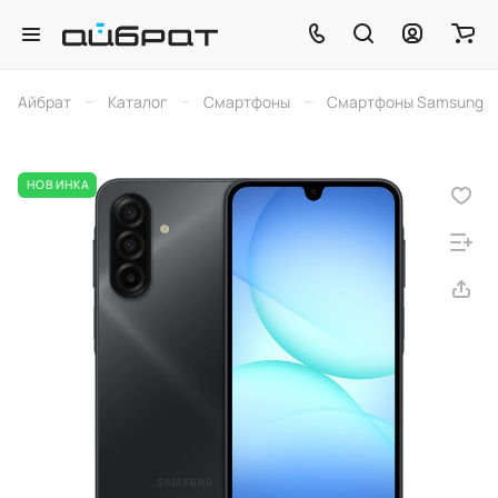
–
–
–
Айбрат
Каталог
Смартфоны
Смартфоны Samsung
НОВИНКА