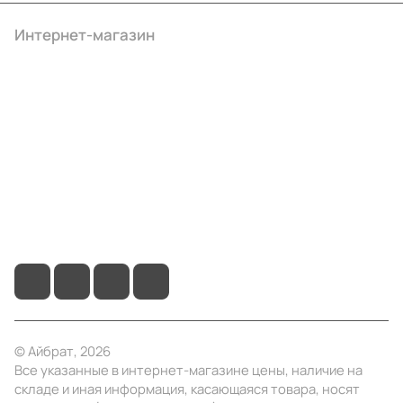
Интернет-магазин
Компания
Информация
Помощь
+7 (495) 414-10-20
info@ibrat.ru
© Айбрат, 2026
Все указанные в интернет-магазине цены, наличие на
складе и иная информация, касающаяся товара, носят