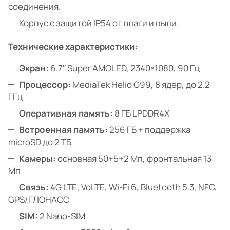
соединения.
Корпус с защитой IP54 от влаги и пыли.
Технические характеристики:
Экран:
6.7″ Super AMOLED, 2340×1080, 90 Гц
Процессор:
MediaTek Helio G99, 8 ядер, до 2.2
ГГц
Оперативная память:
8 ГБ LPDDR4X
Встроенная память:
256 ГБ + поддержка
microSD до 2 ТБ
Камеры:
основная 50+5+2 Мп, фронтальная 13
Мп
Связь:
4G LTE, VoLTE, Wi-Fi 6, Bluetooth 5.3, NFC,
GPS/ГЛОНАСС
SIM:
2 Nano-SIM