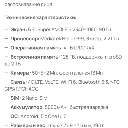
распознавание лица.
Технические характеристики:
Экран:
6.7″ Super AMOLED, 2340×1080, 90 Гц
Процессор:
MediaTek Helio G99, 8 ядер, 2.2 ГГц
Оперативная память:
4 ГБ LPDDR4X
Встроенная память:
128 ГБ, поддержка microSD
до 2 ТБ
Камеры:
50+5+2 Мп, фронтальная 13 Мп
Связь:
4G LTE, VoLTE, Wi-Fi 6, Bluetooth 5.3, NFC,
GPS/ГЛОНАСС
SIM:
2 Nano-SIM
Аккумулятор:
5000 мА·ч, быстрая зарядка
ОС:
Android 15 с One UI 7
Размеры и вес:
164.4 × 77.9 × 7.5 мм, 190 г