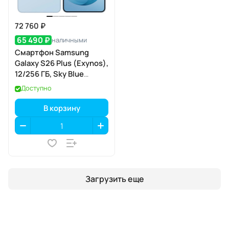
72 760 ₽
65 490 ₽
наличными
Смартфон Samsung
Galaxy S26 Plus (Exynos),
12/256 ГБ, Sky Blue
(небесно-голубой)
Доступно
В корзину
Загрузить еще