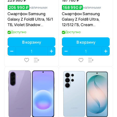
229 980 ₽
187 760 ₽
206 990 ₽
168 990 ₽
наличными
наличными
Смартфон Samsung
Смартфон Samsung
Galaxy Z Fold8 Ultra, 16/1
Galaxy Z Fold8 Ultra,
ТБ, Violet Shadow
12/512 ГБ, Cream
(фиолетовая тень)
(кремовый)
Доступно
Доступно
В корзину
В корзину