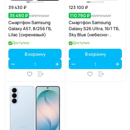
39 430 ₽
123 100 ₽
35 490 ₽
110 790 ₽
наличными
наличными
Смартфон Samsung
Смартфон Samsung
Galaxy A57, 8/256 ГБ,
Galaxy S26 Ultra, 16/1 ТБ,
Lilac (сиреневый)
Sky Blue (небесно-
голубой)
Доступно
Доступно
В корзину
В корзину