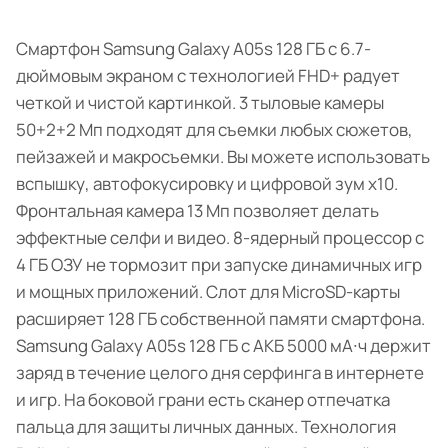
Смартфон Samsung Galaxy A05s 128 ГБ с 6.7-
дюймовым экраном с технологией FHD+ радует
четкой и чистой картинкой. 3 тыловые камеры
50+2+2 Мп подходят для съемки любых сюжетов,
пейзажей и макросъемки. Вы можете использовать
вспышку, автофокусировку и цифровой зум x10.
Фронтальная камера 13 Мп позволяет делать
эффектные селфи и видео. 8-ядерный процессор с
4 ГБ ОЗУ не тормозит при запуске динамичных игр
и мощных приложений. Слот для MicroSD-карты
расширяет 128 ГБ собственной памяти смартфона.
Samsung Galaxy A05s 128 ГБ с АКБ 5000 мА∙ч держит
заряд в течение целого дня серфинга в интернете
и игр. На боковой грани есть сканер отпечатка
пальца для защиты личных данных. Технология