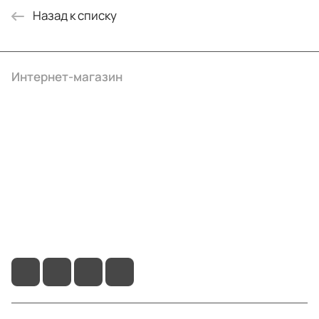
Назад к списку
Интернет-магазин
Компания
Информация
Помощь
+7 (495) 414-10-20
info@ibrat.ru