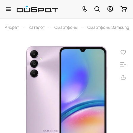
–
–
–
Айбрат
Каталог
Смартфоны
Смартфоны Samsung