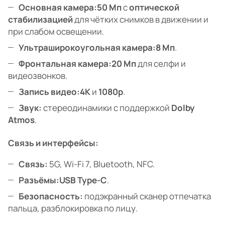
Основная камера:
50 Мп
с
оптической
стабилизацией
для чётких снимков в движении и
при слабом освещении.
Ультраширокоугольная камера:
8 Мп
.
Фронтальная камера:
20 Мп
для селфи и
видеозвонков.
Запись видео:
4K
и
1080p
.
Звук:
стереодинамики с поддержкой
Dolby
Atmos
.
Связь и интерфейсы:
Связь:
5G, Wi-Fi 7, Bluetooth, NFC.
Разъёмы:
USB Type-C
.
Безопасность:
подэкранный сканер отпечатка
пальца, разблокировка по лицу.