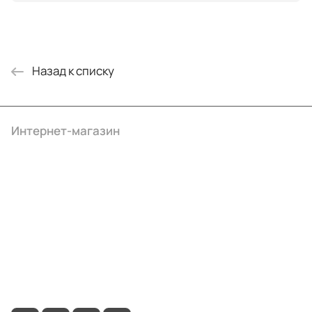
Назад к списку
Интернет-магазин
Компания
Информация
Помощь
+7 (495) 414-10-20
info@ibrat.ru