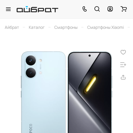
–
–
–
–
Айбрат
Каталог
Смартфоны
Смартфоны Xiaomi