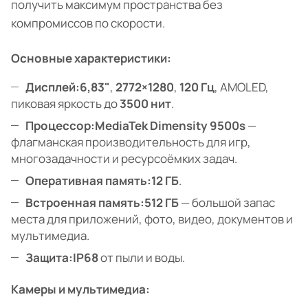
получить максимум пространства без
компромиссов по скорости.
Основные характеристики:
Дисплей:
6,83"
,
2772×1280
,
120 Гц
, AMOLED,
пиковая яркость до
3500 нит
.
Процессор:
MediaTek Dimensity 9500s
—
флагманская производительность для игр,
многозадачности и ресурсоёмких задач.
Оперативная память:
12 ГБ
.
Встроенная память:
512 ГБ
— большой запас
места для приложений, фото, видео, документов и
мультимедиа.
Защита:
IP68
от пыли и воды.
Камеры и мультимедиа: