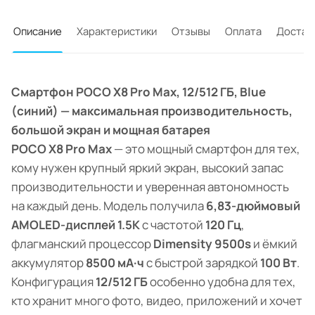
Описание
Характеристики
Отзывы
Оплата
Достав
Смартфон POCO X8 Pro Max, 12/512 ГБ, Blue
(синий) — максимальная производительность,
большой экран и мощная батарея
POCO X8 Pro Max
— это мощный смартфон для тех,
кому нужен крупный яркий экран, высокий запас
производительности и уверенная автономность
на каждый день. Модель получила
6,83-дюймовый
AMOLED-дисплей 1.5K
с частотой
120 Гц
,
флагманский процессор
Dimensity 9500s
и ёмкий
аккумулятор
8500 мА·ч
с быстрой зарядкой
100 Вт
.
Конфигурация
12/512 ГБ
особенно удобна для тех,
кто хранит много фото, видео, приложений и хочет