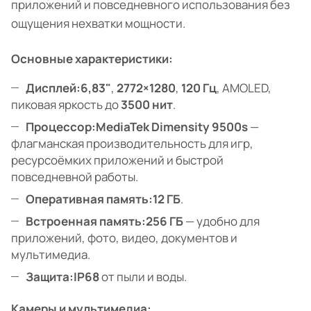
приложений и повседневного использования без
ощущения нехватки мощности.
Основные характеристики:
Дисплей:
6,83"
,
2772×1280
,
120 Гц
, AMOLED,
пиковая яркость до
3500 нит
.
Процессор:
MediaTek Dimensity 9500s
—
флагманская производительность для игр,
ресурсоёмких приложений и быстрой
повседневной работы.
Оперативная память:
12 ГБ
.
Встроенная память:
256 ГБ
— удобно для
приложений, фото, видео, документов и
мультимедиа.
Защита:
IP68
от пыли и воды.
Камеры и мультимедиа: