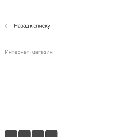
Назад к списку
Интернет-магазин
Компания
Информация
Помощь
+7 (495) 414-10-20
info@ibrat.ru