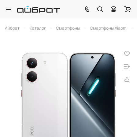
–
–
–
–
Айбрат
Каталог
Смартфоны
Смартфоны Xiaomi