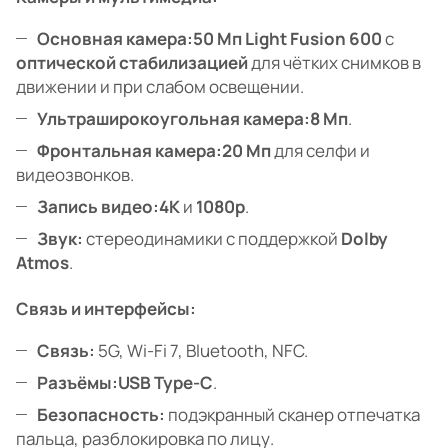
Основная камера:
50 Мп Light Fusion 600
с
оптической стабилизацией
для чётких снимков в
движении и при слабом освещении.
Ультраширокоугольная камера:
8 Мп
.
Фронтальная камера:
20 Мп
для селфи и
видеозвонков.
Запись видео:
4K
и
1080p
.
Звук:
стереодинамики с поддержкой
Dolby
Atmos
.
Связь и интерфейсы:
Связь:
5G, Wi-Fi 7, Bluetooth, NFC.
Разъёмы:
USB Type-C
.
Безопасность:
подэкранный сканер отпечатка
пальца, разблокировка по лицу.