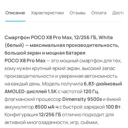
Описание
Характеристики
Отзывы
Оплата
Достав
Смартфон POCO X8 Pro Max, 12/256 ГБ, White
(белый) — максимальная производительность,
большой экран и мощная батарея
POCO X8 Pro Max
— это мощный смартфон для тех,
кому нужен крупный яркий экран, высокий запас
производительности и уверенная автономность
на каждый день. Модель получила
6,83-дюймовый
AMOLED-дисплей 1.5K
с частотой
120 Гц
,
флагманский процессор
Dimensity 9500s
и ёмкий
аккумулятор
8500 мА·ч
с быстрой зарядкой
100 Вт
.
Конфигурация
12/256 ГБ
отлично подходит для
активной многозадачности, игр, съёмки,