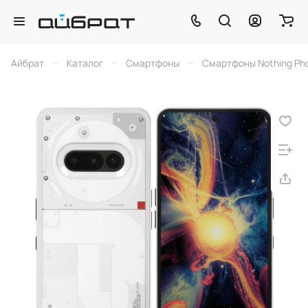
–
–
–
Айбрат
Каталог
Смартфоны
Смартфоны Nothing Ph