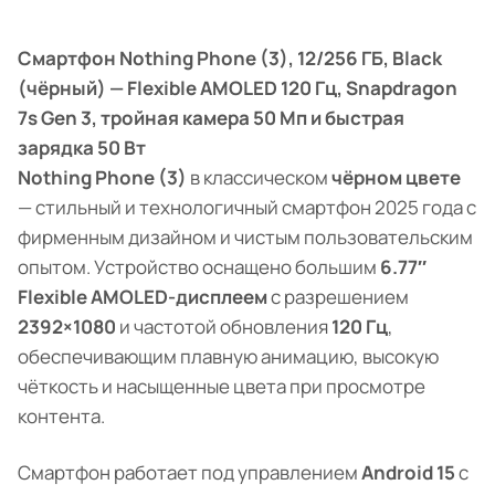
Смартфон Nothing Phone (3), 12/256 ГБ, Black
(чёрный) — Flexible AMOLED 120 Гц, Snapdragon
7s Gen 3, тройная камера 50 Мп и быстрая
зарядка 50 Вт
Nothing Phone (3)
в классическом
чёрном цвете
— стильный и технологичный смартфон 2025 года с
фирменным дизайном и чистым пользовательским
опытом. Устройство оснащено большим
6.77″
Flexible AMOLED-дисплеем
с разрешением
2392×1080
и частотой обновления
120 Гц
,
обеспечивающим плавную анимацию, высокую
чёткость и насыщенные цвета при просмотре
контента.
Смартфон работает под управлением
Android 15
с