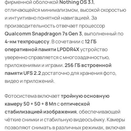
фирменной оболочкой
Nothing OS 3.1
,
отличающейся минимализмом, высокой скоростью
и интуитивно понятной навигацией. За
производительность отвечает процессор
Qualcomm Snapdragon 7s Gen 3
, выполненный по
4-нм техпроцессу
. В сочетании с
12 ГБ
оперативной памяти LPDDR4X
устройство
уверенно справляется с многозадачностью,
приложениями и играми.
256 ГБ встроенной
памяти UFS 2.2
достаточно для хранения фото,
видео и приложений.
Фотосистема включает
тройную основную
камеру 50 + 50 + 8 Мп
с
оптической
стабилизацией изображения
, обеспечивающей
чёткие снимки и стабильную видеосъёмку. Камеры
позволяют снимать в различных режимах, включая