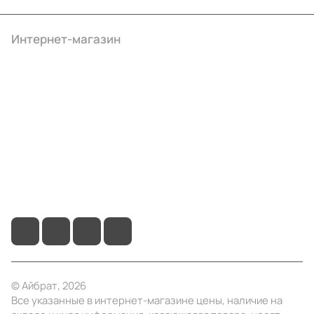
Интернет-магазин
Компания
Информация
Помощь
+7 (495) 414-10-20
info@ibrat.ru
© Айбрат, 2026
Все указанные в интернет-магазине цены, наличие на