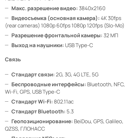
Макс. разрешение видео:
3840x2160
Видеосъемка (основная камера):
4K 30fps
(rear cameras) 1080p 60fps 1080p 120fps (Slo-Mo)
Разрешение фронтальной камеры:
32 МП
Выход на наушники:
USB Type-C
Связь
Стандарт связи:
2G, 3G, 4G LTE, 5G
Беспроводные интерфейсы:
Bluetooth, NFC,
Wi-Fi, GPS, USB Type-C
Стандарт Wi-Fi:
802.11ac
Стандарт Bluetooth:
5.3
Геопозиционирование:
BeiDou, GPS, Galileo,
QZSS, ГЛОНАСС