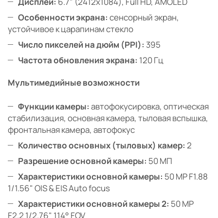
Дисплей:
6.7" (2412x1084), Full HD, AMOLED
Особенности экрана:
сенсорный экран,
устойчивое к царапинам стекло
Число пикселей на дюйм (PPI):
395
Частота обновления экрана:
120 Гц
Мультимедийные возможности
Функции камеры:
автофокусировка, оптическая
стабилизация, основная камера, тыловая вспышка,
фронтальная камера, автофокус
Количество основных (тыловых) камер:
2
Разрешение основной камеры:
50 МП
Характеристики основной камеры:
50 MP F1.88
1/1.56" OIS & EIS Auto focus
Характеристики основной камеры 2:
50 MP
F2.2 1/2.76" 114° FOV