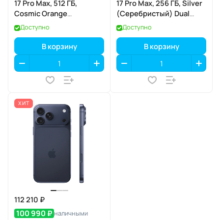
17 Pro Max, 512 ГБ,
17 Pro Max, 256 ГБ, Silver
Cosmic Orange
(Серебристый) Dual
(Космический
eSIM
Доступно
Доступно
оранжевый) Dual eSIM
В корзину
В корзину
ХИТ
112 210 ₽
100 990 ₽
наличными