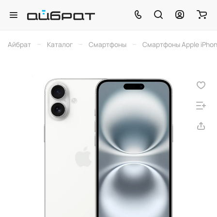
–
–
–
Айбрат
Каталог
Смартфоны
Смартфоны Apple iPho