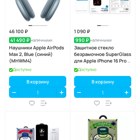
46 100 ₽
1 090 ₽
41 490 ₽
990 ₽
наличными
наличными
Наушники Apple AirPods
Защитное стекло
Max 2, Blue (синий)
безрамочное SuperGlass
(MHWM4)
для Apple iPhone 16 Pro /
17 / 17 Pro
Доступно
Доступно
В корзину
В корзину