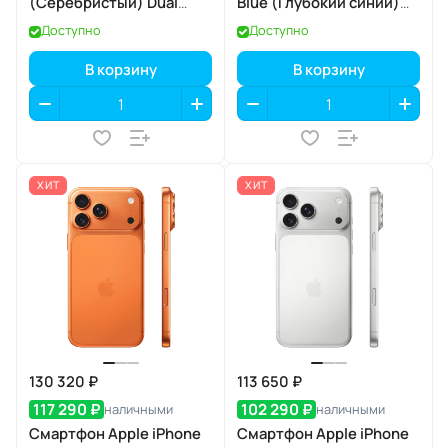
(Серебристый) Dual
Blue (Глубокий синий)
eSIM
Dual eSIM
Доступно
Доступно
В корзину
В корзину
ХИТ
ХИТ
130 320 ₽
113 650 ₽
117 290 ₽
102 290 ₽
наличными
наличными
Смартфон Apple iPhone
Смартфон Apple iPhone