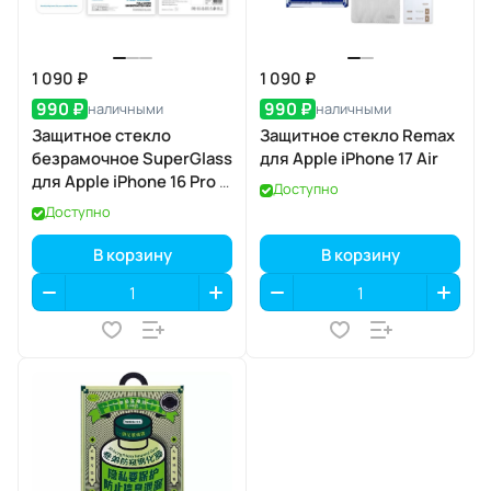
1 090 ₽
1 090 ₽
990 ₽
990 ₽
наличными
наличными
Защитное стекло
Защитное стекло Remax
безрамочное SuperGlass
для Apple iPhone 17 Air
для Apple iPhone 16 Pro /
Доступно
17 / 17 Pro
Доступно
В корзину
В корзину