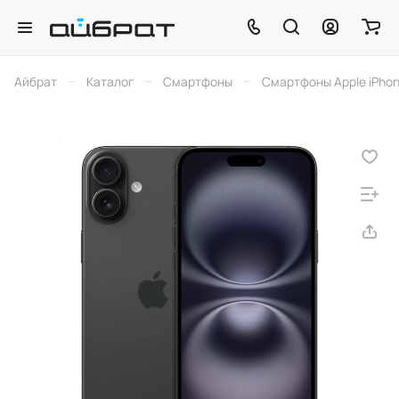
–
–
–
Айбрат
Каталог
Смартфоны
Смартфоны Apple iPho