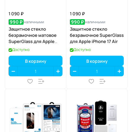
1 090 ₽
1 090 ₽
990 ₽
990 ₽
наличными
наличными
Защитное стекло
Защитное стекло
безрамочное матовое
безрамочное SuperGlass
SuperGlass для Apple
для Apple iPhone 17 Air
iPhone 17 / 16 Pro
Доступно
Доступно
В корзину
В корзину