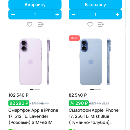
В корзину
В корзину
ХИТ
102 540 ₽
82 540 ₽
92 290 ₽
74 290 ₽
наличными
наличными
Смартфон Apple iPhone
Смартфон Apple iPhone
17, 512 ГБ, Lavender
17, 256 ГБ, Mist Blue
(Розовый) SIM+eSIM
(Туманно-голубой)
SIM+eSIM