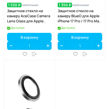
1 530 ₽
1 350 ₽
наличными
наличными
Защитное стекло на
Защитное стекло на
камеру AceCase Camera
камеру BlueO для Apple
Lens Glass для Apple
iPhone 17 Pro / 17 Pro Max,
iPhone 17 Air
Aluminium, 3 шт., Grey
Доступно
Доступно
(серый), с
аппликатором
В корзину
В корзину