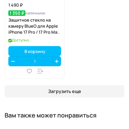
1 490 ₽
1 350 ₽
наличными
Защитное стекло на
камеру BlueO для Apple
iPhone 17 Pro / 17 Pro Max,
Aluminium, 3 шт., Silver
Доступно
(серебристый), с
аппликатором
В корзину
Загрузить еще
Вам также может понравиться