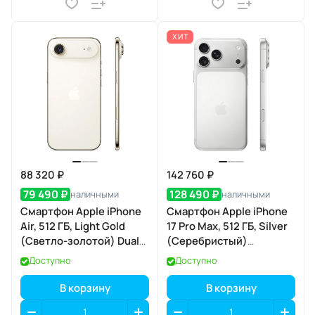
ХИТ
88 320 ₽
142 760 ₽
79 490 ₽
128 490 ₽
наличными
наличными
Смартфон Apple iPhone
Смартфон Apple iPhone
Air, 512 ГБ, Light Gold
17 Pro Max, 512 ГБ, Silver
(Светло-золотой) Dual
(Серебристый)
eSIM
SIM+eSIM
Доступно
Доступно
В корзину
В корзину