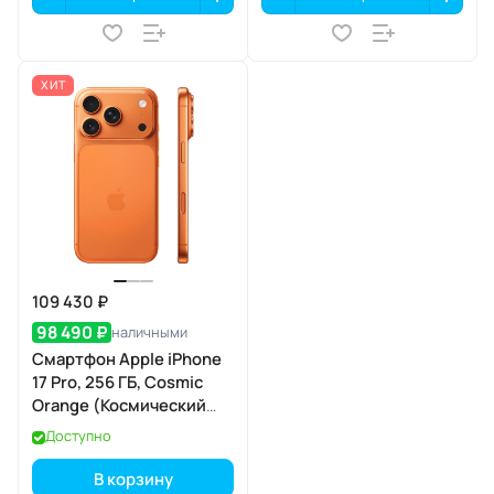
ХИТ
109 430 ₽
98 490 ₽
наличными
Смартфон Apple iPhone
17 Pro, 256 ГБ, Cosmic
Orange (Космический
оранжевый) SIM+eSIM
Доступно
В корзину