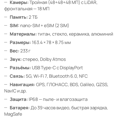
Камеры:
Тройная (48+48+48 МП) с LiDAR,
фронтальная — 18 МП
Память:
2 ТБ
SIM:
nano-SIM + eSIM (2 SIM)
Материалы:
титан, стекло, керамика, алюминий
Размеры:
163.4 × 78 × 8.75 мм
Вес:
233 г
Звук:
стерео, Dolby Atmos
Разъёмы:
USB Type-C с DisplayPort
Связь:
5G, Wi-Fi 7, Bluetooth 6.0, NFC
Навигация:
GPS, ГЛОНАСС, BDS, Galileo, QZSS,
NavIC и др.
Защита:
IP68 — пыле- и влагозащита
Батарея:
До 39 часов видео, быстрая зарядка,
MagSafe