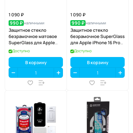
1 090 ₽
1 090 ₽
990 ₽
990 ₽
наличными
наличными
Защитное стекло
Защитное стекло
безрамочное матовое
безрамочное SuperGlass
SuperGlass для Apple
для Apple iPhone 16 Pro
iPhone 17 Pro
Max / 17 Pro Max
Доступно
Доступно
В корзину
В корзину