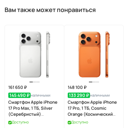
Вам также может понравиться
161 650 ₽
148 100 ₽
145 490 ₽
133 290 ₽
наличными
наличными
Смартфон Apple iPhone
Смартфон Apple iPhone
17 Pro Max, 1 ТБ, Silver
17 Pro, 1 ТБ, Cosmic
(Серебристый)
Orange (Космический
SIM+eSIM
оранжевый) SIM+eSIM
Доступно
Доступно