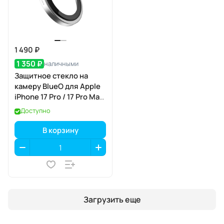
1 490 ₽
1 350 ₽
наличными
Защитное стекло на
камеру BlueO для Apple
iPhone 17 Pro / 17 Pro Max,
Aluminium, 3 шт., Dark
Доступно
Blue (тёмно-синий), с
аппликатором
В корзину
Загрузить еще