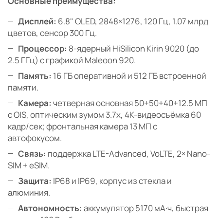
Основные преимущества:
Дисплей:
6.8" OLED, 2848×1276, 120 Гц, 1.07 млрд
цветов, сенсор 300 Гц.
Процессор:
8-ядерный HiSilicon Kirin 9020 (до
2.5 ГГц) с графикой Maleoon 920.
Память:
16 ГБ оперативной и 512 ГБ встроенной
памяти.
Камера:
четверная основная 50+50+40+12.5 МП
с OIS, оптическим зумом 3.7x, 4K-видеосъёмка 60
кадр/сек; фронтальная камера 13 МП с
автофокусом.
Связь:
поддержка LTE-Advanced, VoLTE, 2× Nano-
SIM + eSIM.
Защита:
IP68 и IP69, корпус из стекла и
алюминия.
Автономность:
аккумулятор 5170 мА·ч, быстрая