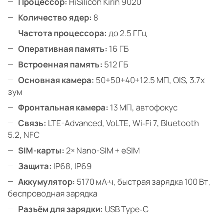
Процессор:
HiSilicon Kirin 9020
Количество ядер:
8
Частота процессора:
до 2.5 ГГц
Оперативная память:
16 ГБ
Встроенная память:
512 ГБ
Основная камера:
50+50+40+12.5 МП, OIS, 3.7x
зум
Фронтальная камера:
13 МП, автофокус
Связь:
LTE-Advanced, VoLTE, Wi‑Fi 7, Bluetooth
5.2, NFC
SIM-карты:
2× Nano-SIM + eSIM
Защита:
IP68, IP69
Аккумулятор:
5170 мА·ч, быстрая зарядка 100 Вт,
беспроводная зарядка
Разъём для зарядки:
USB Type‑C