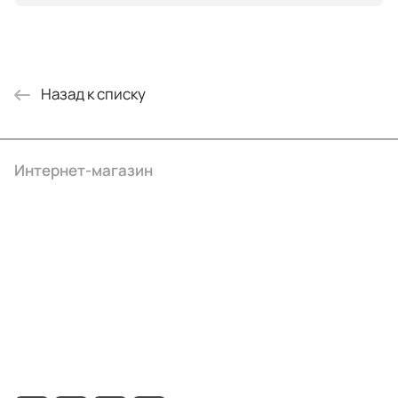
Назад к списку
Интернет-магазин
Компания
Информация
Помощь
+7 (495) 414-10-20
info@ibrat.ru