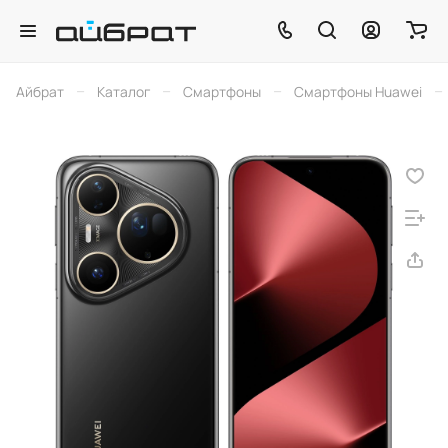
–
–
–
–
Айбрат
Каталог
Смартфоны
Смартфоны Huawei