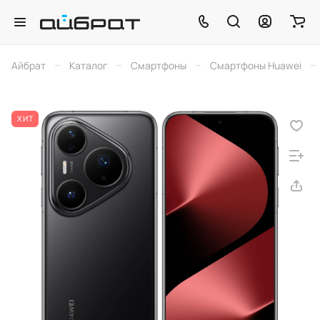
–
–
–
–
Айбрат
Каталог
Смартфоны
Смартфоны Huawei
ХИТ