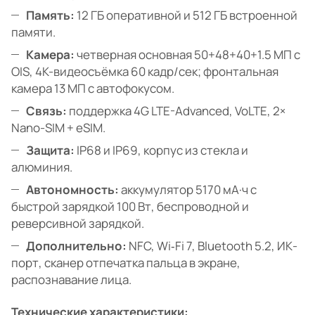
Память:
12 ГБ оперативной и 512 ГБ встроенной
памяти.
Камера:
четверная основная 50+48+40+1.5 МП с
OIS, 4K-видеосъёмка 60 кадр/сек; фронтальная
камера 13 МП с автофокусом.
Связь:
поддержка 4G LTE-Advanced, VoLTE, 2×
Nano-SIM + eSIM.
Защита:
IP68 и IP69, корпус из стекла и
алюминия.
Автономность:
аккумулятор 5170 мА·ч с
быстрой зарядкой 100 Вт, беспроводной и
реверсивной зарядкой.
Дополнительно:
NFC, Wi‑Fi 7, Bluetooth 5.2, ИК-
порт, сканер отпечатка пальца в экране,
распознавание лица.
Технические характеристики: