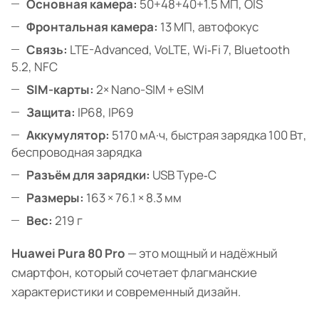
Основная камера:
50+48+40+1.5 МП, OIS
Фронтальная камера:
13 МП, автофокус
Связь:
LTE-Advanced, VoLTE, Wi‑Fi 7, Bluetooth
5.2, NFC
SIM-карты:
2× Nano-SIM + eSIM
Защита:
IP68, IP69
Аккумулятор:
5170 мА·ч, быстрая зарядка 100 Вт,
беспроводная зарядка
Разъём для зарядки:
USB Type‑C
Размеры:
163 × 76.1 × 8.3 мм
Вес:
219 г
Huawei Pura 80 Pro
— это мощный и надёжный
смартфон, который сочетает флагманские
характеристики и современный дизайн.