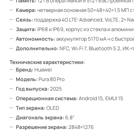
Память:
12 ГБ оперативной и 512 ГБ встроенной 
Камера:
четверная основная 50+48+40+1.5 МП с 
Связь:
поддержка 4G LTE-Advanced, VoLTE, 2× Na
Защита:
IP68 и IP69, корпус из стекла и алюмини
Автономность:
аккумулятор 5170 мА·ч с быстро
Дополнительно:
NFC, Wi‑Fi 7, Bluetooth 5.2, И
Технические характеристики:
Бренд:
Huawei
Модель:
Pura 80 Pro
Год выпуска:
2025
Операционная система:
Android 15, EMUI 15
Тип экрана:
OLED
Диагональ экрана:
6.8"
Разрешение экрана:
2848×1276