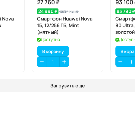
27 760 ₽
93 100
24 990 ₽
83 790 
и
наличными
 Nova
Смартфон Huawei Nova
Смартфо
k
15, 12/256 ГБ, Mint
80 Ultra
(мятный)
золотой
Доступно
Доступ
В корзину
В кор
Загрузить еще