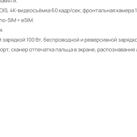
памяти.
OIS, 4K-видеосъёмка 60 кадр/сек; фронтальная камера 
no-SIM + eSIM.
я.
й зарядкой 100 Вт, беспроводной и реверсивной зарядко
К-порт, сканер отпечатка пальца в экране, распознавание