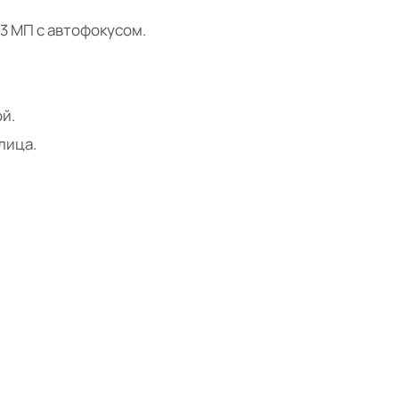
13 МП с автофокусом.
й.
 лица.