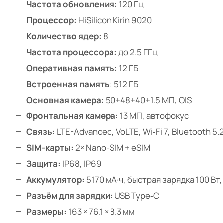
Частота обновления:
120 Гц
Процессор:
HiSilicon Kirin 9020
Количество ядер:
8
Частота процессора:
до 2.5 ГГц
Оперативная память:
12 ГБ
Встроенная память:
512 ГБ
Основная камера:
50+48+40+1.5 МП, OIS
Фронтальная камера:
13 МП, автофокус
Связь:
LTE-Advanced, VoLTE, Wi‑Fi 7, Bluetooth 5.
SIM-карты:
2× Nano-SIM + eSIM
Защита:
IP68, IP69
Аккумулятор:
5170 мА·ч, быстрая зарядка 100 Вт
Разъём для зарядки:
USB Type‑C
Размеры:
163 × 76.1 × 8.3 мм