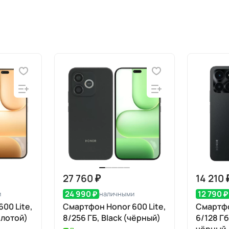
27 760 ₽
14 210 
24 990 ₽
12 790 ₽
и
наличными
00 Lite,
Смартфон Honor 600 Lite,
Смартфо
олотой)
8/256 ГБ, Black (чёрный)
6/128 Г