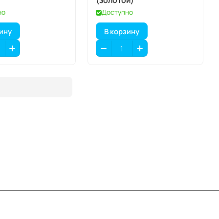
(золотой)
но
Доступно
зину
В корзину