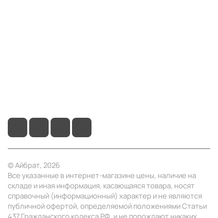
Компания
Информация
Помощь
+7 (495) 414-10-20
info@ibrat.ru
© Айбрат, 2026
Все указанные в интернет-магазине цены, наличие на
складе и иная информация, касающаяся товара, носят
справочный (информационный) характер и не являются
публичной офертой, определяемой положениями Статьи
437 Гражданского кодекса РФ, и не порождают никаких