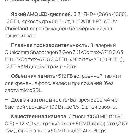
Яркий AMOLED-дисплей:
6.7" FHD+ (2664×1200),
120 Гц, яркость до 4000 нит, 100% DCI-P3, с TÜV
Rheinland-сертификацией без мерцания для
защиты глаз.
Плавная производительность:
8-ядерный
Qualcomm Snapdragon 7 Gen 3 (1×Cortex-A715 2.63
ГГц, 3×Cortex-A715 2.4 ГГц, 4×Cortex-A510 1.8 ГГц),
12 ГБ RAM для быстрой работы.
Объёмная память:
512 ГБ встроенной памяти
для хранения фото, видео и приложений (без
слота microSD).
Долгая автономность:
Батарея 5200 мА·ч с
быстрой зарядкой 100 Вт, до 1.5–2 дней работы.
Качественная камера:
Основная 50 МП (f/1.95,
OIS) + 12 МП ультраширокая + 50 МП телефото (2.5x
зум), фронтальная 50 МП, видео 4K@30fps.