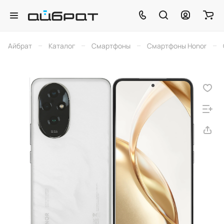
–
–
–
–
Айбрат
Каталог
Смартфоны
Смартфоны Honor