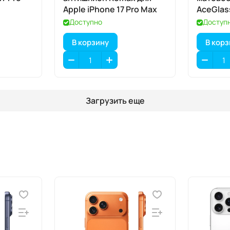
Apple iPhone 17 Pro Max
AceGlas
iPhone 1
Доступно
Доступ
В корзину
В кор
Загрузить еще