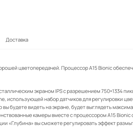
Доставка
 хорошей цветопередачей. Процессор А15 Bionic обесп
сталлическим экраном IPS с разрешением 750×1334 пик
one, использующей набор датчиков для регулировки цвет
 вы будете видеть на экране, будет выглядеть максим
енствованные камеры вместе с процессором A15 Bionic
ии «Глубина» вы сможете регулировать эффект размытия