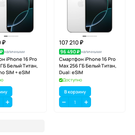
 ₽
107 210 ₽
 ₽
96 490 ₽
наличными
наличными
н iPhone 16 Pro
Смартфон iPhone 16 Pro
 ГБ Белый Титан,
Max 256 ГБ Белый Титан,
no SIM + eSIM
Dual: eSIM
но
Доступно
зину
В корзину