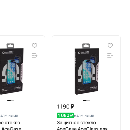
1 190 ₽
1 080 ₽
наличными
наличными
е стекло
Защитное стекло
е AceCase
AceCase AceGlass для