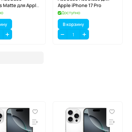
s Matte для Apple
Apple iPhone 17 Pro
7 Pro
но
Доступно
зину
В корзину