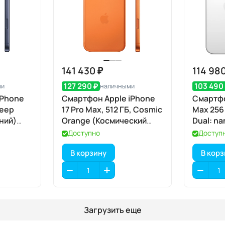
141 430 ₽
114 980
127 290 ₽
103 490
ми
наличными
iPhone
Смартфон Apple iPhone
Смартфо
Deep
17 Pro Max, 512 ГБ, Cosmic
Max 256
иний)
Orange (Космический
Dual: na
оранжевый) SIM+eSIM
Доступно
Доступ
В корзину
В кор
Загрузить еще