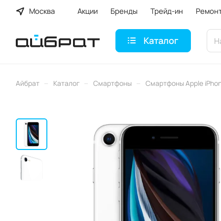
Москва
Акции
Бренды
Трейд-ин
Ремон
Каталог
–
–
–
Айбрат
Каталог
Смартфоны
Смартфоны Apple iPho