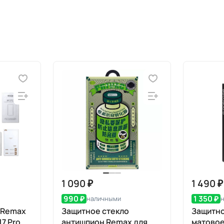
1 090 ₽
1 490 ₽
990 ₽
1 350 ₽
наличными
 Remax
Защитное стекло
Защитно
17 Pro
антишпион Remax для
матово