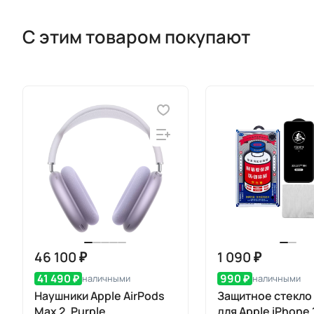
С этим товаром покупают
46 100 ₽
1 090 ₽
41 490 ₽
990 ₽
наличными
наличными
Наушники Apple AirPods
Защитное стекло
Max 2, Purple
для Apple iPhone 