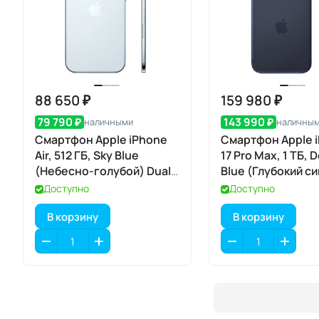
88 650 ₽
159 980 ₽
79 790 ₽
143 990 ₽
наличными
наличны
Смартфон Apple iPhone
Смартфон Apple 
Air, 512 ГБ, Sky Blue
17 Pro Max, 1 ТБ, 
(Небесно-голубой) Dual
Blue (Глубокий с
eSIM
SIM+eSIM
Доступно
Доступно
В корзину
В корзину