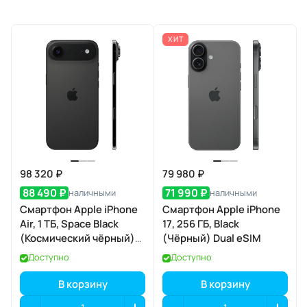
ХИТ
98 320 ₽
79 980 ₽
88 490 ₽
71 990 ₽
наличными
наличными
Смартфон Apple iPhone
Смартфон Apple iPhone
Air, 1 ТБ, Space Black
17, 256 ГБ, Black
(Космический чёрный)
(Чёрный) Dual eSIM
Dual eSIM
Доступно
Доступно
В корзину
В корзину