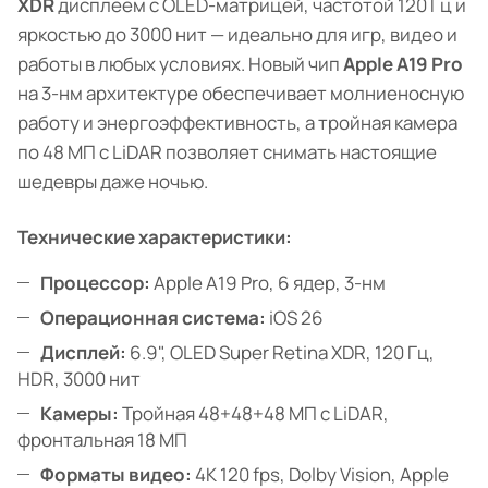
XDR
дисплеем с OLED-матрицей, частотой 120 Гц и
яркостью до 3000 нит — идеально для игр, видео и
работы в любых условиях. Новый чип
Apple A19 Pro
на 3-нм архитектуре обеспечивает молниеносную
работу и энергоэффективность, а тройная камера
по 48 МП с LiDAR позволяет снимать настоящие
шедевры даже ночью.
Технические характеристики:
Процессор:
Apple A19 Pro, 6 ядер, 3-нм
Операционная система:
iOS 26
Дисплей:
6.9", OLED Super Retina XDR, 120 Гц,
HDR, 3000 нит
Камеры:
Тройная 48+48+48 МП с LiDAR,
фронтальная 18 МП
Форматы видео:
4K 120 fps, Dolby Vision, Apple