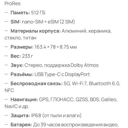
ProRes
Память:
512 ГБ
SIM:
nano-SIM + eSIM (2 SIM)
Материалы корпуса:
Алюминий, керамика,
стекло, титан
Размеры:
163.4 × 78 × 8.75 мм
Вес:
233 г
Звук:
Стерео, поддержка Dolby Atmos
Разъёмы:
USB Type-C с DisplayPort
Беспроводная связь:
5G, Wi-Fi 7, Bluetooth 6.0,
NFC
Навигация:
GPS, ГЛОНАСС, QZSS, BDS, Galileo,
NavIC и др.
Защита:
IP68 (от пыли и влаги)
Батарея:
До 39 часов воспроизведения видео,