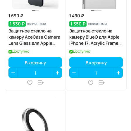
1 690 ₽
1 490 ₽
1 530 ₽
1 350 ₽
наличными
наличными
Защитное стекло на
Защитное стекло на
камеру AceCase Camera
камеру BlueO для Apple
Lens Glass для Apple
iPhone 17, Acrylic Frame,
iPhone 17 Air
2 шт., Clear
Доступно
Доступно
(прозрачный), с
аппликатором
В корзину
В корзину