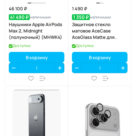
46 100 ₽
1 490 ₽
41 490 ₽
1 350 ₽
наличными
наличными
Наушники Apple AirPods
Защитное стекло
Max 2, Midnight
матовое AceCase
(полуночный) (MHWK4)
AceGlass Matte для
Apple iPhone 17 Pro
Доступно
Доступно
В корзину
В корзину