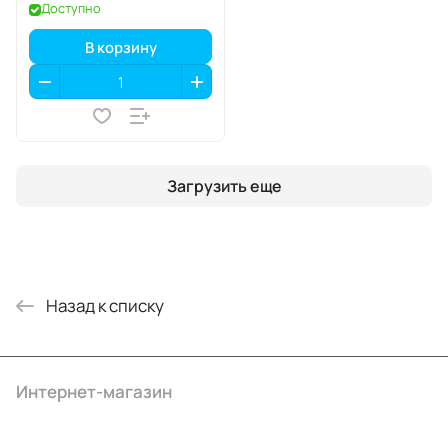
SIM+eSIM
Доступно
В корзину
Загрузить еще
Назад к списку
Интернет-магазин
Компания