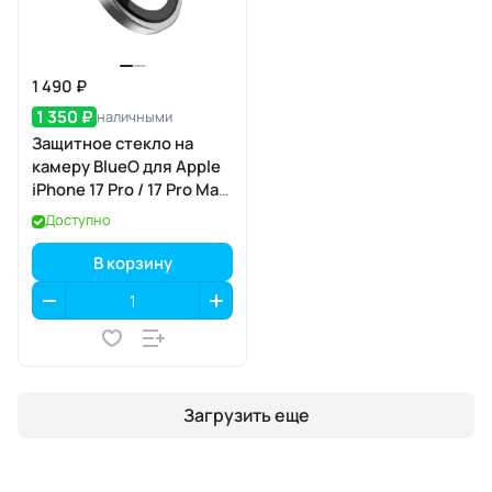
1 490 ₽
1 350 ₽
наличными
Защитное стекло на
камеру BlueO для Apple
iPhone 17 Pro / 17 Pro Max,
Aluminium, 3 шт., Dark
Доступно
Blue (тёмно-синий), с
аппликатором
В корзину
Загрузить еще