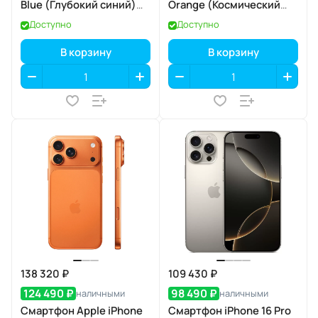
Blue (Глубокий синий)
Orange (Космический
Dual eSIM
оранжевый) Dual eSIM
Доступно
Доступно
В корзину
В корзину
138 320 ₽
109 430 ₽
124 490 ₽
98 490 ₽
наличными
наличными
Смартфон Apple iPhone
Смартфон iPhone 16 Pro