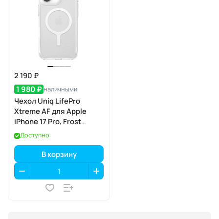
2 190 ₽
1 980 ₽
наличными
Чехол Uniq LifePro
Xtreme AF для Apple
iPhone 17 Pro, Frost
Clear/White (матовый
Доступно
прозрачный/белый),
MagSafe
В корзину