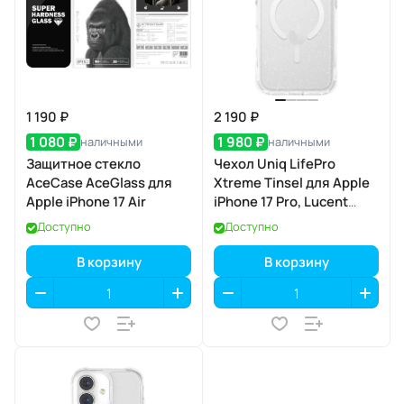
1 190 ₽
2 190 ₽
1 080 ₽
1 980 ₽
наличными
наличными
Защитное стекло
Чехол Uniq LifePro
AceCase AceGlass для
Xtreme Tinsel для Apple
Apple iPhone 17 Air
iPhone 17 Pro, Lucent
(прозрачный), MagSafe
Доступно
Доступно
В корзину
В корзину