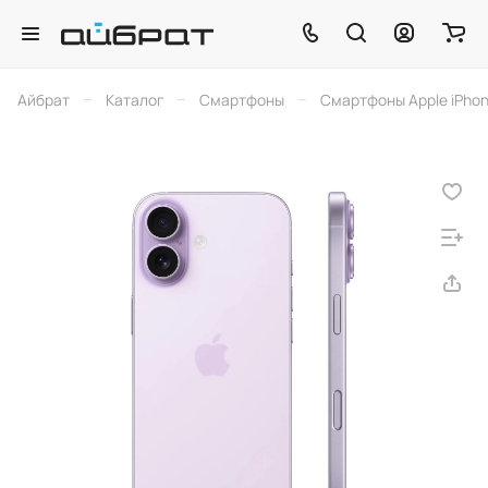
–
–
–
Айбрат
Каталог
Смартфоны
Смартфоны Apple iPho