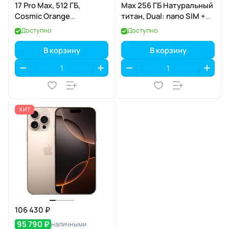
17 Pro Max, 512 ГБ,
Max 256 ГБ Натуральный
Cosmic Orange
титан, Dual: nano SIM +
(Космический
eSIM
Доступно
Доступно
оранжевый) SIM+eSIM
В корзину
В корзину
ХИТ
106 430 ₽
95 790 ₽
наличными