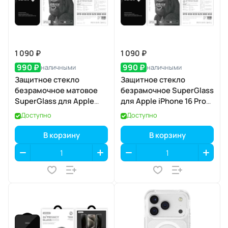
1 090 ₽
1 090 ₽
990 ₽
990 ₽
наличными
наличными
Защитное стекло
Защитное стекло
безрамочное матовое
безрамочное SuperGlass
SuperGlass для Apple
для Apple iPhone 16 Pro
iPhone 17 / 16 Pro
Max / 17 Pro Max
Доступно
Доступно
В корзину
В корзину