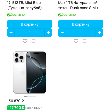
17, 512 ГБ, Mist Blue
Max 1 ТБ Натуральный
(Туманно-голубой)
титан, Dual: nano SIM +
SIM+eSIM
eSIM
Доступно
Доступно
В корзину
В корзину
130 870 ₽
117 790 ₽
наличными