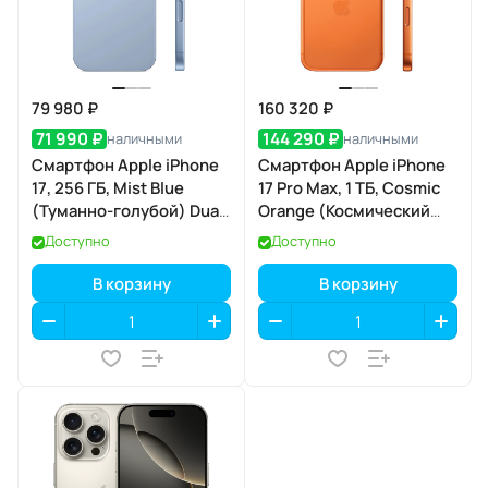
79 980 ₽
160 320 ₽
71 990 ₽
144 290 ₽
наличными
наличными
Смартфон Apple iPhone
Смартфон Apple iPhone
17, 256 ГБ, Mist Blue
17 Pro Max, 1 ТБ, Cosmic
(Туманно-голубой) Dual
Orange (Космический
eSIM
оранжевый) SIM+eSIM
Доступно
Доступно
В корзину
В корзину