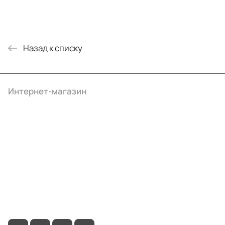
Назад к списку
Интернет-магазин
Компания
Информация
Помощь
+7 (495) 414-10-20
info@ibrat.ru