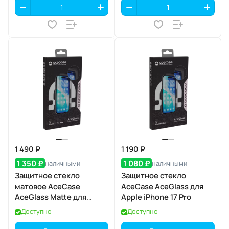
1 490 ₽
1 190 ₽
1 350 ₽
1 080 ₽
наличными
наличными
Защитное стекло
Защитное стекло
матовое AceCase
AceCase AceGlass для
AceGlass Matte для
Apple iPhone 17 Pro
Apple iPhone 17 Pro Max
Доступно
Доступно