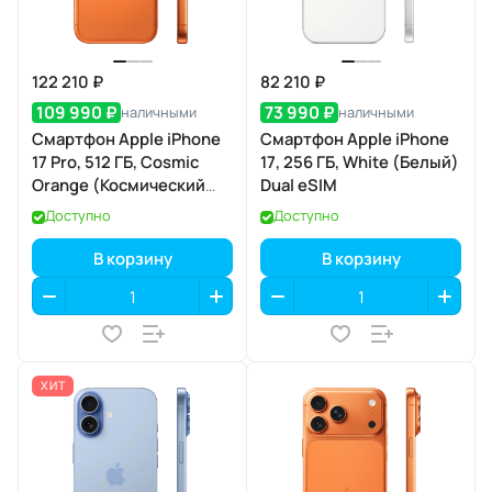
122 210 ₽
82 210 ₽
109 990 ₽
73 990 ₽
наличными
наличными
Смартфон Apple iPhone
Смартфон Apple iPhone
17 Pro, 512 ГБ, Cosmic
17, 256 ГБ, White (Белый)
Orange (Космический
Dual eSIM
оранжевый) Dual eSIM
Доступно
Доступно
В корзину
В корзину
ХИТ