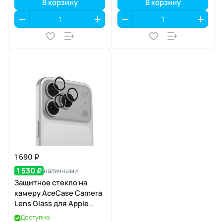
В корзину
В корзину
1 690 ₽
1 530 ₽
наличными
Защитное стекло на
камеру AceCase Camera
Lens Glass для Apple
iPhone 17 Pro / 17 Pro Max
Доступно