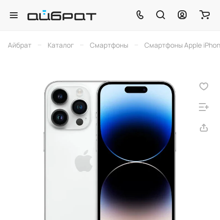
–
–
–
Айбрат
Каталог
Смартфоны
Смартфоны Apple iPho