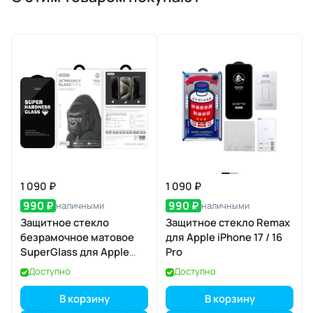
1 090 ₽
1 090 ₽
990 ₽
990 ₽
наличными
наличными
Защитное стекло
Защитное стекло Remax
безрамочное матовое
для Apple iPhone 17 / 16
SuperGlass для Apple
Pro
iPhone 17 Pro
Доступно
Доступно
В корзину
В корзину