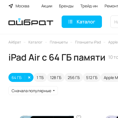
Москва
Акции
Бренды
Трейд-ин
Ремон
Каталог
–
–
–
–
Айбрат
Каталог
Планшеты
Планшеты iPad
Apple 
iPad Air с 64 ГБ памяти
10 т
64 ГБ
1 ТБ
128 ГБ
256 ГБ
512 ГБ
Apple M
Сначала популярные