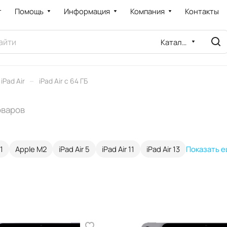
т
Помощь
Информация
Компания
Контакты
Каталог
–
iPad Air
iPad Air с 64 ГБ
оваров
1
Apple M2
iPad Air 5
iPad Air 11
iPad Air 13
Показать 