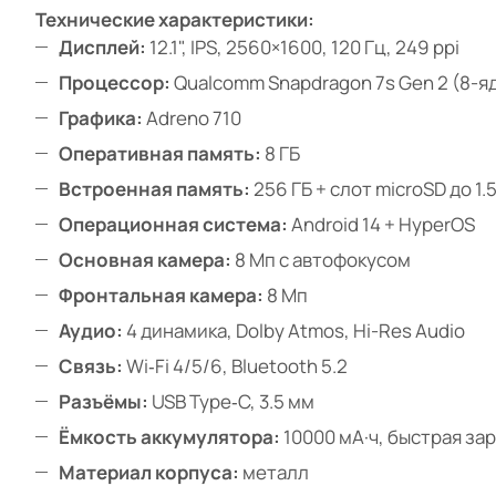
Технические характеристики:
Дисплей:
12.1", IPS, 2560×1600, 120 Гц, 249 ppi
Процессор:
Qualcomm Snapdragon 7s Gen 2 (8-яд
Графика:
Adreno 710
Оперативная память:
8 ГБ
Встроенная память:
256 ГБ + слот microSD до 1.
Операционная система:
Android 14 + HyperOS
Основная камера:
8 Мп с автофокусом
Фронтальная камера:
8 Мп
Аудио:
4 динамика, Dolby Atmos, Hi-Res Audio
Связь:
Wi‑Fi 4/5/6, Bluetooth 5.2
Разъёмы:
USB Type‑C, 3.5 мм
Ёмкость аккумулятора:
10000 мА·ч, быстрая зар
Материал корпуса:
металл