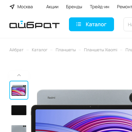
Москва
Акции
Бренды
Трейд-ин
Ремон
Каталог
–
–
–
–
Айбрат
Каталог
Планшеты
Планшеты Xiaomi
Пла