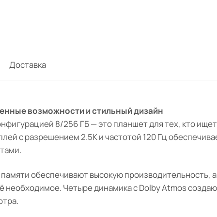
Доставка
иренные возможности и стильный дизайн
нфигурацией 8/256 ГБ — это планшет для тех, кто ище
плей с разрешением 2.5K и частотой 120 Гц обеспечив
тами.
й памяти обеспечивают высокую производительность, а 
всё необходимое. Четыре динамика с Dolby Atmos созда
отра.