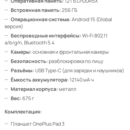
Оперативная память:
12 ГБ LPDDR5X
Встроенная память:
256 ГБ
Операционная система:
Android 15 (Global
версия)
Беспроводные интерфейсы:
Wi‑Fi 802.11
a/b/g/n, Bluetooth 5.4
Камеры:
основная и фронтальная камеры
Безопасность:
разблокировка по лицу
Разъёмы:
USB Type‑C (для зарядки и наушников)
Ёмкость аккумулятора:
12140 мА·ч
Материал корпуса:
металл
Вес:
675 г
Комплектация:
Планшет OnePlus Pad 3