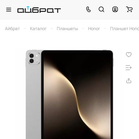
–
–
–
–
Айбрат
Каталог
Планшеты
Honor
Планшет Honor