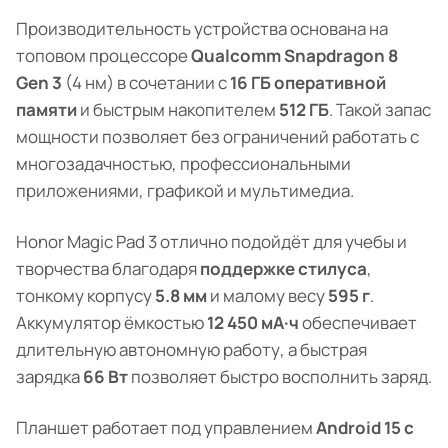
Производительность устройства основана на
топовом процессоре
Qualcomm Snapdragon 8
Gen 3
(4 нм) в сочетании с
16 ГБ оперативной
памяти
и быстрым накопителем
512 ГБ
. Такой запас
мощности позволяет без ограничений работать с
многозадачностью, профессиональными
приложениями, графикой и мультимедиа.
Honor Magic Pad 3 отлично подойдёт для учебы и
творчества благодаря
поддержке стилуса
,
тонкому корпусу
5.8 мм
и малому весу
595 г
.
Аккумулятор ёмкостью
12 450 мА·ч
обеспечивает
длительную автономную работу, а быстрая
зарядка
66 Вт
позволяет быстро восполнить заряд.
Планшет работает под управлением
Android 15 с