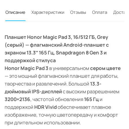
Описание
Характеристики
Отзывы
Оплата
Достав
Планшет Honor Magic Pad 3, 16/512 ГБ, Grey
(серый) — флагманский Android-планшет с
экраном 13.3″ 165 Гц, Snapdragon 8 Gen 3 и
поддержкой стилуса
Honor Magic Pad 3
в универсальном
сером цвете
— это мощный флагманский планшет для работы,
творчества и развлечений. Большой
13.3-
дюймовый IPS-дисплей
с высоким разрешением
3200×2136
, частотой обновления
165 Гц
и
поддержкой
HDR Vivid
обеспечивает плавное
изображение, точную цветопередачу и комфорт
при длительном использовании.