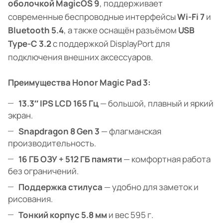
оболочкой MagicOS 9
, поддерживает
современные беспроводные интерфейсы
Wi-Fi 7
и
Bluetooth 5.4
, а также оснащён разъёмом
USB
Type-C 3.2
с поддержкой DisplayPort для
подключения внешних аксессуаров.
Преимущества Honor Magic Pad 3:
13.3″ IPS LCD 165 Гц
— большой, плавный и яркий
экран.
Snapdragon 8 Gen 3
— флагманская
производительность.
16 ГБ ОЗУ + 512 ГБ памяти
— комфортная работа
без ограничений.
Поддержка стилуса
— удобно для заметок и
рисования.
Тонкий корпус 5.8 мм
и вес 595 г.