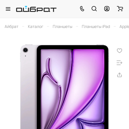
–
–
–
–
Айбрат
Каталог
Планшеты
Планшеты iPad
Apple