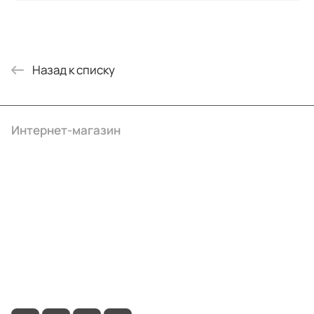
Назад к списку
Интернет-магазин
Компания
Информация
Помощь
+7 (495) 414-10-20
info@ibrat.ru