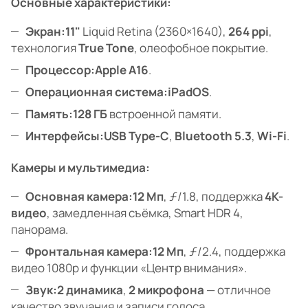
Основные характеристики:
Экран:
11"
Liquid Retina (2360×1640),
264 ppi
,
технология
True Tone
, олеофобное покрытие.
Процессор:
Apple A16
.
Операционная система:
iPadOS
.
Память:
128 ГБ
встроенной памяти.
Интерфейсы:
USB Type-C
,
Bluetooth 5.3
,
Wi-Fi
.
Камеры и мультимедиа:
Основная камера:
12 Мп
, ƒ/1.8, поддержка
4K-
видео
, замедленная съёмка, Smart HDR 4,
панорама.
Фронтальная камера:
12 Мп
, ƒ/2.4, поддержка
видео 1080p и функции «Центр внимания».
Звук:
2 динамика
,
2 микрофона
— отличное
качество звучания и записи голоса.