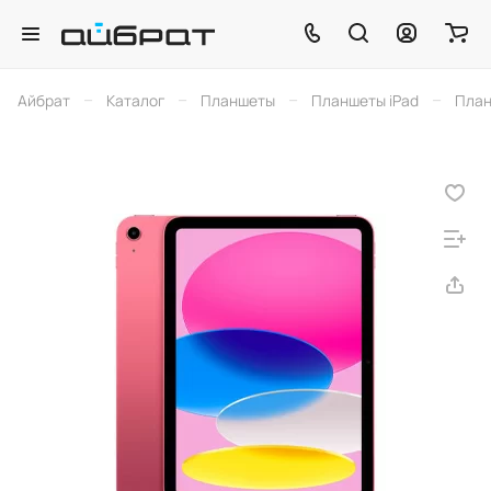
–
–
–
–
Айбрат
Каталог
Планшеты
Планшеты iPad
План