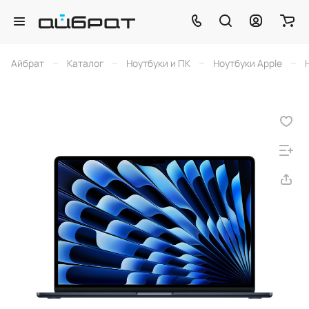
–
–
–
–
Айбрат
Каталог
Ноутбуки и ПК
Ноутбуки Apple