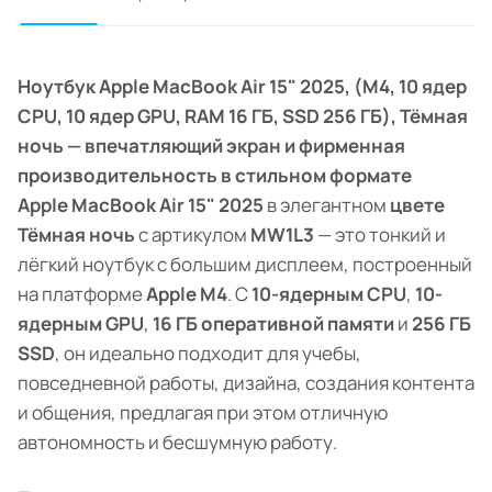
Ноутбук Apple MacBook Air 15" 2025, (M4, 10 ядер
CPU, 10 ядер GPU, RAM 16 ГБ, SSD 256 ГБ), Тёмная
ночь — впечатляющий экран и фирменная
производительность в стильном формате
Apple MacBook Air 15" 2025
в элегантном
цвете
Тёмная ночь
с артикулом
MW1L3
— это тонкий и
лёгкий ноутбук с большим дисплеем, построенный
на платформе
Apple M4
. С
10-ядерным CPU
,
10-
ядерным GPU
,
16 ГБ оперативной памяти
и
256 ГБ
SSD
, он идеально подходит для учебы,
повседневной работы, дизайна, создания контента
и общения, предлагая при этом отличную
автономность и бесшумную работу.