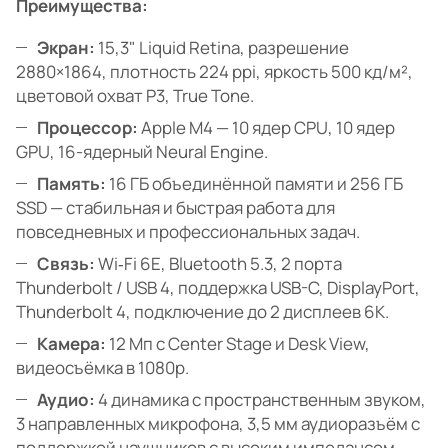
Преимущества:
Экран:
15,3" Liquid Retina, разрешение
2880×1864, плотность 224 ppi, яркость 500 кд/м²,
цветовой охват P3, True Tone.
Процессор:
Apple M4 — 10 ядер CPU, 10 ядер
GPU, 16-ядерный Neural Engine.
Память:
16 ГБ объединённой памяти и 256 ГБ
SSD — стабильная и быстрая работа для
повседневных и профессиональных задач.
Связь:
Wi‑Fi 6E, Bluetooth 5.3, 2 порта
Thunderbolt / USB 4, поддержка USB-C, DisplayPort,
Thunderbolt 4, подключение до 2 дисплеев 6K.
Камера:
12 Мп с Center Stage и Desk View,
видеосъёмка в 1080p.
Аудио:
4 динамика с пространственным звуком,
3 направленных микрофона, 3,5 мм аудиоразъём с
поддержкой наушников с высоким импедансом.